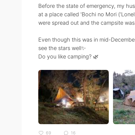
Before the state of emergency, my hu
at a place called 'Bochi no Mori ('Lonel
were spread out and the campsite was 
Even though this was in mid-December,
see the stars well✨
Do you like camping? 🌿
69
16