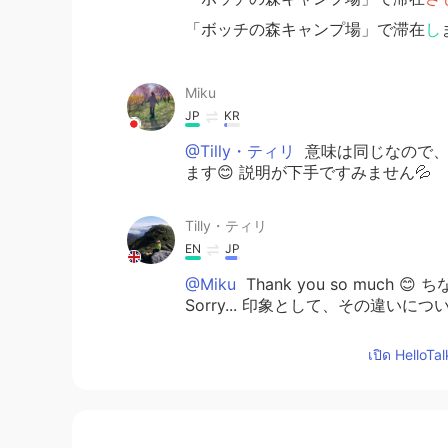
「ボッチの森キャンプ場」で滞在
し
Miku
JP
KR
@Tilly・ティリ
意味は同じなので、旦那
ます😊 説明が下手ですみません💦
Tilly・ティリ
EN
JP
@Miku
Thank you so muc
Sorry... 印象として、その違いに
เปิด HelloTa
Miku
JP
KR
@Tilly・ティリ
最初の文に合わせて
プをするために静岡県へ参りました