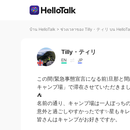
บ้าน HelloTalk
>
ช่วงเวลาของ Tilly・ティリ บน HelloTa
Tilly・ティリ
EN
JP
この間(緊急事態宣言になる前)旦那と
キャンプ場」で滞在させていただきま
⛺
名前の通り、キャンプ場は一人ぼっちの
意外と過ごしやすかったです✨星もキレ
皆さんはキャンプがお好きですか。