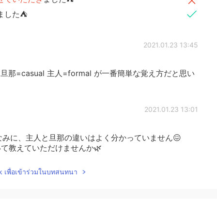
ました⛺
2021.01.23 13:45
=casual 主人=formal が一番簡単な覚え方だと思い
2021.01.23 13:01
h 😊 ちなみに、主人と旦那の違いはよく分かっていません😖
ついて教えていただけませんか🌿
lk เพื่อเข้าร่วมในบทสนทนา
2021.01.23 12:23
た方がいいので、もし最初の文が「先日、主人とキャン
。」とか丁寧の書き出しだったら、その後の文は直さなく