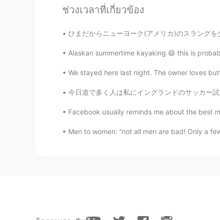
て良いと思います😊
ช่วงเวลาที่เกี่ยวข้อง
Tilly・ティリ
ひまだからニューヨーク(アメリカ)のスラングを少し教えますね🗽 mad- めっちゃ(こ
EN
JP
Alaskan summertime kayaking 😄 this is probably 
@Miku
ありがとうございます‼️とて
We stayed here last night. The owner loves butte
Tilly・ティリ
今日道で多く人は私にイングランドのサッカー試合について話しかけました😊 イングランドの
EN
JP
Facebook usually reminds me about the best mom
@Thank you
修正ありがとうございます❤
Men to women: “not all men are bad! Only a few
Tilly・ティリ
EN
JP
@Jσʝι
Snowpeakの？タープは
よね🏕️I love this tent and tarp no
Tilly・ティリ
EN
JP