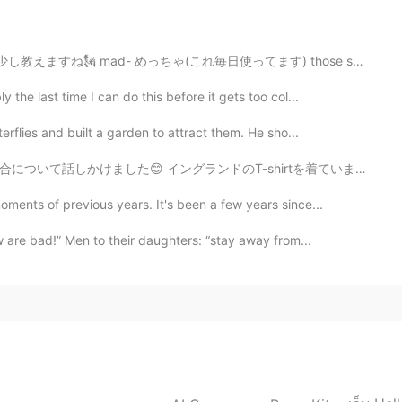
2021.01.23 12:12
れ毎日使ってます) those shoes are mad cute その靴はめっちゃかわいい it’s b...
the last time I can do this before it gets too col...
も勉強になります🌿
rflies and built a garden to attract them. He sho...
2021.01.23 12:11
T-shirtを着ていますから 本当にイギリスのイングランド人としてサッカーは大事物です！ 日本に侍がいた時...
ents of previous years. It's been a few years since...
️ Thank you 😊
 are bad!” Men to their daughters: “stay away from...
2021.01.23 12:11
最初は設置が難しかったのですが、慣れたらとてもいいです
w haha 🌞
2021.01.23 12:09