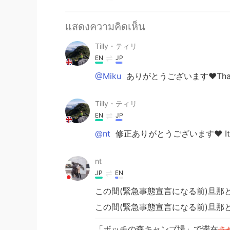
แสดงความคิดเห็น
Tilly・ティリ
EN
JP
@Miku
ありがとうございます❤️That's v
Tilly・ティリ
EN
JP
@nt
修正ありがとうございます❤️ It was 
nt
JP
EN
この間(緊急事態宣言になる前)旦那
この間(緊急事態宣言になる前)旦那
「ボッチの森キャンプ場」で滞在
さ