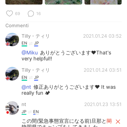
69
16
Commenti
Tilly・ティリ
2021.01.24 03:52
EN
JP
@Miku
ありがとうございます❤️That's
very helpful‼️
Tilly・ティリ
2021.01.24 03:51
EN
JP
@nt
修正ありがとうございます❤️ It was
really fun 🏕️
nt
2021.01.23 13:51
JP
EN
この間(緊急事態宣言になる前)旦那と
間
静岡県でキャンプをしてきました。