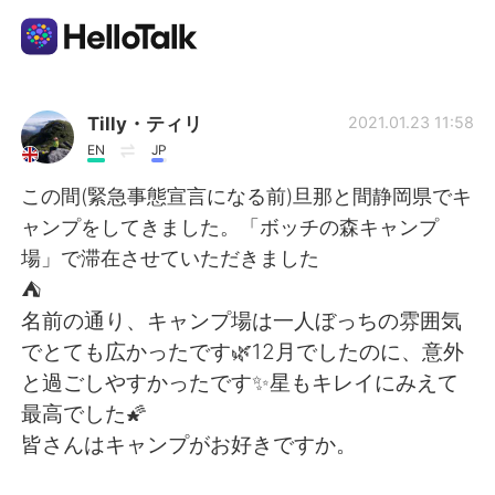
App di scambio linguistico
Tilly・ティリ
2021.01.23 11:58
EN
JP
AI Grammar Checker
この間(緊急事態宣言になる前)旦那と間静岡県でキ
ャンプをしてきました。「ボッチの森キャンプ
Italiano
場」で滞在させていただきました
⛺
名前の通り、キャンプ場は一人ぼっちの雰囲気
English
简体中文
でとても広かったです🌿12月でしたのに、意外
と過ごしやすかったです✨星もキレイにみえて
繁體中文
Español
最高でした🌠
皆さんはキャンプがお好きですか。
العربية
Français