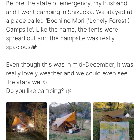
Deutsch
日本語
Before the state of emergency, my husband
and I went camping in Shizuoka. We stayed at
한국어
Русский
a place called 'Bochi no Mori ('Lonely Forest')
Campsite'. Like the name, the tents were
ไทย
Indonesia
spread out and the campsite was really
spacious🏕️
Türkçe
Tiếng Việt
Even though this was in mid-December, it was
Português
really lovely weather and we could even see
the stars well✨
Do you like camping? 🌿