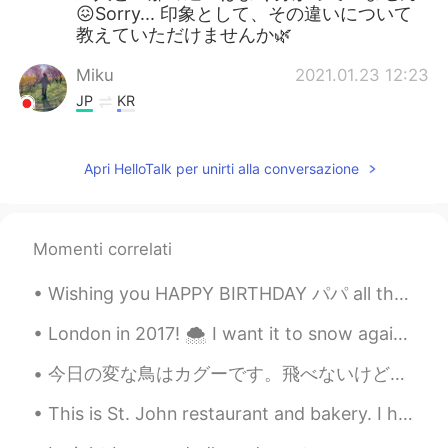
😖Sorry... 印象として、その違いについて
教えていただけませんか🌿
Miku
2021.01.23 12:23
JP
KR
@Tilly・ティリ
最初の文に合わせてた方が
いいので、もし最初の文が「先日、主人と
Apri HelloTalk per unirti alla conversazione
キャンプをするために静岡県へ参りまし
た。」とか丁寧の書き出しだったら、その
後の文は直さなくて良いと思います😊
Momenti correlati
Tilly・ティリ
2021.01.23 12:12
EN
JP
Wishing you HAPPY BIRTHDAY パパ all the way from Japan. タンジョビおめてど。 I can’t travel from Tokyo becau...
@Miku
ありがとうございます‼️とても勉強
London in 2017! 🌨 I want it to snow again because love the snow!⛄️ It hasn’t snowed in London fo...
になります🌿
今日の変な鳥はカグーです。飛べないけど走るのが好き。時々滑らかですが、時々髪が野放図です。 Today’s weird bird is the kagu. It cannot fly but ...
Tilly・ティリ
2021.01.23 12:11
EN
JP
This is St. John restaurant and bakery. I had to show you because the food is so delicious! 🇬🇧 ...
@Thank you
修正ありがとうございます❤️