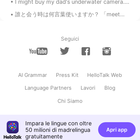
I might buy my dad's underwater camera. Some lovely pictures that he took the last few days in th...
Thank you 😊
誰と会う時は何言葉使いますか？ 「meet」と言っちゃいそう人が多いと思いますが、実はそれは違いますよ😁 「また違うのかぁーー」ごめんごめん、だけど本当に。 簡単に説明します。 Meetは初めて...
Tilly・ティリ
2021.01.23 12:11
EN
JP
@Jσʝι
Snowpeakの？タープは最初は設置
Seguici
が難しかったのですが、慣れたらとてもい
いですよね🏕️I love this tent and tarp now
haha 🌞
Tilly・ティリ
2021.01.23 12:09
AI Grammar
Press Kit
HelloTalk Web
EN
JP
@Miporin
いいですね🌿I hope I can camp
Language Partners
Lavori
Blog
in Yamanashi some time too ⛺
Chi Siamo
Miku
2021.01.23 12:09
JP
KR
この間(緊急事態宣言になる前)
旦那
と
間
Impara le lingue con oltre
静岡県でキャンプをしてきました。
50 milioni di madrelingua
Apri app
gratuitamente
この間(緊急事態宣言になる前)
主人
と静