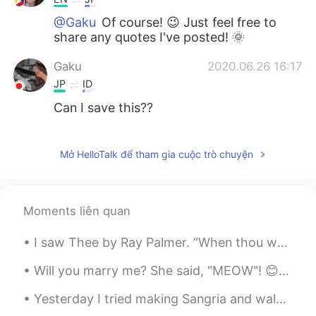
@Gaku
Of course! 😉 Just feel free to
share any quotes I've posted! 🌞
Gaku
2020.06.26 16:17
JP
ID
Can I save this??
Ria
2020.06.25 06:13
EN
JP
Mở HelloTalk để tham gia cuộc trò chuyện
@Emi
Emiさん コメントしてくれてありが
とうございます! Emiさんにお役に立ったら
嬉しいです! いつもありがとうございます!
Moments liên quan
一緒に頑張りましょう! 👧↗
I saw Thee by Ray Palmer. “When thou wast under the fig-tree, I saw thee.”—JOHN i. 48. Part 1 o...
Emi
2020.06.25 04:32
JP
EN
ES
SV
Will you marry me? She said, "MEOW"! 😊❤🐱 結婚して下さい？ 彼女は「ニャー」と言いました 😊❤🐱 It's not my ca...
すごくいい言葉頑張らなくちゃ
Yesterday I tried making Sangria and walked to Sumida Park☺️ I’m interested in some of the new M...