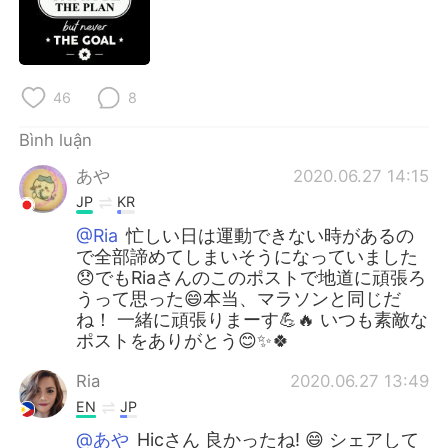
Deutsch
日本語
한국어
Русский
46
8
ไทย
Indonesia
Bình luận
Italiano
Türkçe
あや
2020.06.27 14:15
JP
KR
Português
@Ria
忙しい日は運動できない時があるの
で全部諦めてしまいそうになっていました
😞でもRiaさんのこのポストで地道に頑張ろ
うって思った😄本当、マラソンと同じだ
ね！ 一緒に頑張りまーす💪🔥 いつも素敵な
ポストをありがとう😊✨🍀
Ria
2020.06.27 13:49
EN
JP
@あや
Hicさん 良かったね! 😄 シェアして