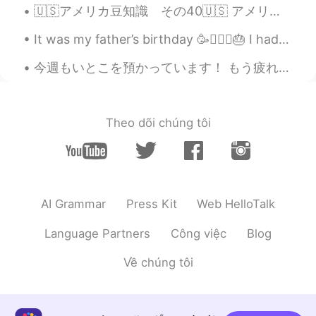
🇺🇸アメリカ豆知識 その40🇺🇸 アメリカで暮らしていく中で最も必要な物は、 ノリと雑談力です！笑笑 学校でも部活でも職場でもスーパーでも病院でも雑談しますし、ノリがいいと徳を積みます笑 ス...
It was my father’s birthday 🥳🧔🏻‍♂️🎂 I had a long day working and spending time with my family🏋🏻‍...
今週もいとこを預かっています！ もう疲れています！😩 頑張りましょう、オーウェンくん！ 🚛🚚🛻🚛🚚🛻🚛🚚🛻🚛🚚🛻🚛🚚🛻🚜 My cousin’s child likes trucks, w...
Theo dõi chúng tôi
AI Grammar
Press Kit
Web HelloTalk
Language Partners
Công việc
Blog
Về chúng tôi