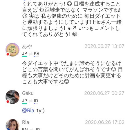
くれてありがとう! 😊 目標を達成すること
言えば 短距離走ではなく マラソンですね!
😉 実は 私も健康のために 毎日ダイエット
と運動するようにしています! Hicさん一緒
に頑張りましょう! 👧↗ いつもコメントし
てくれてありがとう! 😄
あや
2020.06.27 13:07
JP
KR
今ダイエット中でたまに諦めそうになるけ
どこの言葉を聞いてがんばれそうです😉 目
標も大事だけどそのために計画を変更する
ことも大事ですね😌
Gaku
2020.06.27 00:27
JP
ID
@Ria
ty:)
Ria
2020.06.26 17:02
EN
JP