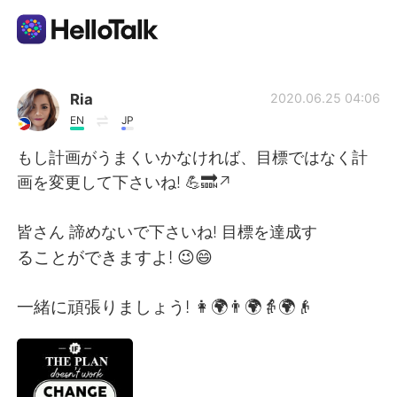
Ứng dụng trao đổi ngôn ngữ
Ria
2020.06.25 04:06
EN
JP
AI Grammar Checker
もし計画がうまくいかなければ、目標ではなく計
画を変更して下さいね! 💪🔜↗
Tiếng Việt
皆さん 諦めないで下さいね! 目標を達成す
ることができますよ! 😉😄
English
简体中文
一緒に頑張りましょう! 👩🌍👨🌍👵🌍👴
繁體中文
Español
العربية
Français