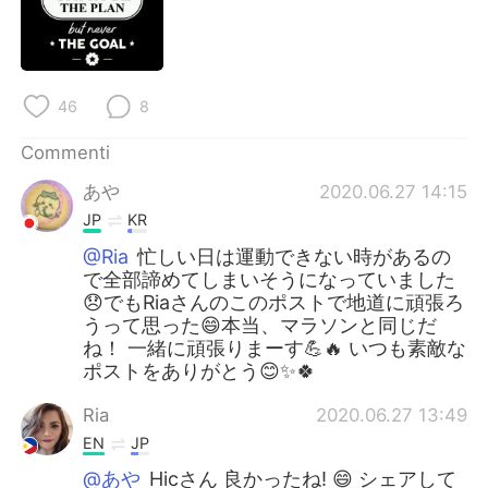
Deutsch
日本語
한국어
Русский
46
8
ไทย
Indonesia
Commenti
Türkçe
Tiếng Việt
あや
2020.06.27 14:15
JP
KR
Português
@Ria
忙しい日は運動できない時があるの
で全部諦めてしまいそうになっていました
😞でもRiaさんのこのポストで地道に頑張ろ
うって思った😄本当、マラソンと同じだ
ね！ 一緒に頑張りまーす💪🔥 いつも素敵な
ポストをありがとう😊✨🍀
Ria
2020.06.27 13:49
EN
JP
@あや
Hicさん 良かったね! 😄 シェアして