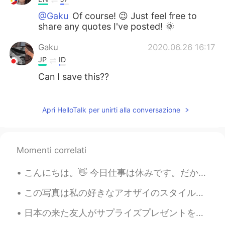
@Gaku
Of course! 😉 Just feel free to
share any quotes I've posted! 🌞
Gaku
2020.06.26 16:17
JP
ID
Can I save this??
Ria
2020.06.25 06:13
EN
JP
Apri HelloTalk per unirti alla conversazione
@Emi
Emiさん コメントしてくれてありが
とうございます! Emiさんにお役に立ったら
嬉しいです! いつもありがとうございます!
Momenti correlati
一緒に頑張りましょう! 👧↗
こんにちは。👋 今日仕事は休みです。だから、有名な喫茶店に行きました。"Betty's"です。👌 写真を撮りました。見てください。 アフタヌーンティーです。サンドイッチとスコーンとケーキです。😄...
Emi
2020.06.25 04:32
JP
EN
ES
SV
この写真は私の好きなアオザイのスタイルです。このベトナムの伝統的な服はズボンとロングドレスを一緒に着るものです。通常はシルクで作られていますが、現在ではさまざまな繊維が使われ、袖やドレスの長さの...
すごくいい言葉頑張らなくちゃ
日本の来た友人がサプライズプレゼントを送ってくれたついにミッキーハンバーガーバッグを持っています! 🍔😱 A friend I met on HelloTalk sent me some su...