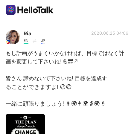
App di scambio linguistico
Ria
2020.06.25 04:06
EN
JP
AI Grammar Checker
もし計画がうまくいかなければ、目標ではなく計
画を変更して下さいね! 💪🔜↗
Italiano
皆さん 諦めないで下さいね! 目標を達成す
ることができますよ! 😉😄
English
简体中文
一緒に頑張りましょう! 👩🌍👨🌍👵🌍👴
繁體中文
Español
العربية
Français