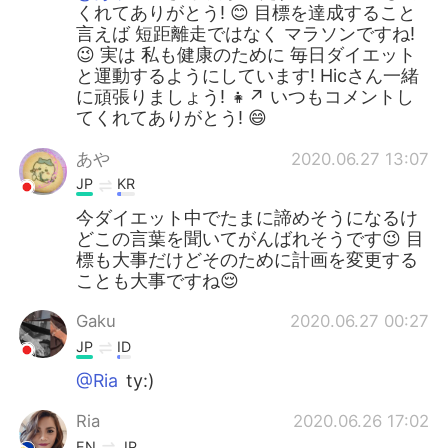
くれてありがとう! 😊 目標を達成すること
言えば 短距離走ではなく マラソンですね!
😉 実は 私も健康のために 毎日ダイエット
と運動するようにしています! Hicさん一緒
に頑張りましょう! 👧↗ いつもコメントし
てくれてありがとう! 😄
あや
2020.06.27 13:07
JP
KR
今ダイエット中でたまに諦めそうになるけ
どこの言葉を聞いてがんばれそうです😉 目
標も大事だけどそのために計画を変更する
ことも大事ですね😌
Gaku
2020.06.27 00:27
JP
ID
@Ria
ty:)
Ria
2020.06.26 17:02
EN
JP