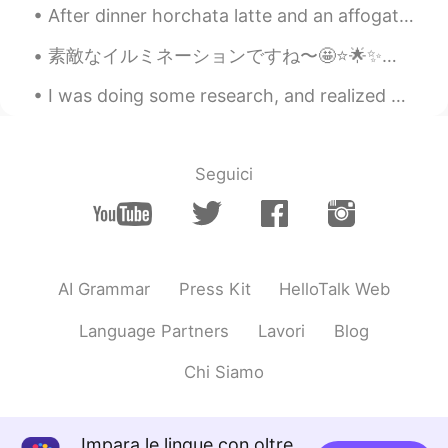
After dinner horchata latte and an affogato to go from The Foxy Loxy cafe in mid-town historic do...
素敵なイルミネーションですね〜🤩⭐️🌟✨池袋駅の西口の近くにあります。😊🏙 It’s a great illumination! It’s near the west exit of Ikeb...
I was doing some research, and realized how naïve I’ve been. I thought maybe I could live in Japa...
Seguici
AI Grammar
Press Kit
HelloTalk Web
Language Partners
Lavori
Blog
Chi Siamo
Impara le lingue con oltre