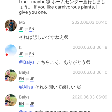
true...maybe😅 ホームセンター直行しまし
ょう。 If you like carnivorous plants, I'll
give you one.
MS
2020.06.03 06:40
JP
EN
それは悲しいですねえ😢
k.
2020.06.03 06:18
JP
EN
@Balys
こちらこそ、ありがとう😊
Balys
2020.06.03 06:10
EN
JP
@Alisa
それを聞いて嬉しい 😊
Balys
2020.06.03 06:09
EN
JP
@taka
only some moss and some