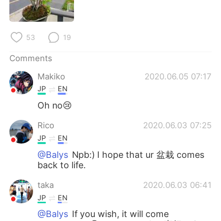
日本語
한국어
Русский
ไทย
53
19
Indonesia
Italiano
Comments
Makiko
2020.06.05 07:17
Türkçe
Tiếng Việt
JP
EN
Português
Oh no😢
Rico
2020.06.03 07:25
JP
EN
@Balys
Npb:) I hope that ur 盆栽 comes
back to life.
taka
2020.06.03 06:41
JP
EN
@Balys
If you wish, it will come