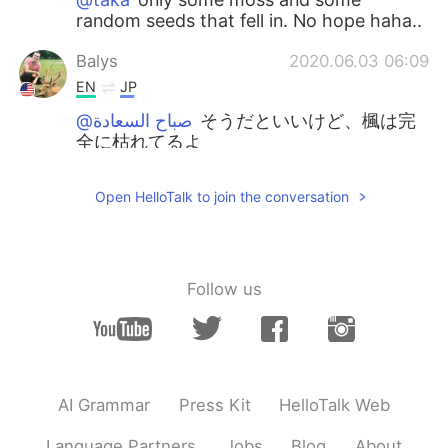
random seeds that fell in. No hope haha..
Balys
2020.06.03 06:09
EN
JP
@صباح السعادة
そうだといいけど、楓は完
全に枯れてるよ
Balys
2020.06.03 06:06
Open HelloTalk to join the conversation
EN
JP
@Marina
I know... Riperoni. I wish... It's
just some random moss and seeds that
fell into the pot during Spring. The
Follow us
actually tree is 100% dead sadly.
Balys
2020.06.03 06:05
EN
JP
@miz
hey my plants tragic murder is
AI Grammar
Press Kit
HelloTalk Web
sadddd 😅
Language Partners
Jobs
Blog
About