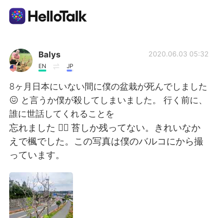
Language Exchange App
Balys
2020.06.03 05:32
EN
JP
AI Grammar Checker
8ヶ月日本にいない間に僕の盆栽が死んでしました
😖 と言うか僕が殺してしまいました。 行く前に、
English
誰に世話してくれることを
忘れました 🤦‍♂️ 苔しか残ってない。きれいなか
えで楓でした。この写真は僕のバルコにから撮
简体中文
繁體中文
っています。
Español
العربية
Français
Deutsch