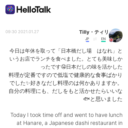
تطبيق تبادل اللغة
Tilly・ティリ
2021.01.27 09:30
JP
EN
AI Grammar Checker
今日は年休を取って「日本橋だし場 はなれ」と
いうお店でランチを食べました。とても美味しか
العربية
ったです🤤日本だしの味を活かした
料理が定番ですので低塩で健康的な食事ばかり
でした✨好きなだし料理のは何かありますか。
English
简体中文
自分の料理にも、だしをもと活かせたらいいな
と思いました🐟
繁體中文
Español
Today I took time off and went to have lunch
Français
Deutsch
at Hanare, a Japanese dashi restaurant in