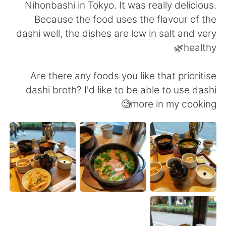
日本語
한국어
Nihonbashi in Tokyo. It was really delicious.
Because the food uses the flavour of the
Русский
ไทย
dashi well, the dishes are low in salt and very
healthy🌿
Indonesia
Italiano
Are there any foods you like that prioritise
Türkçe
Tiếng Việt
dashi broth? I'd like to be able to use dashi
more in my cooking🧐
Português