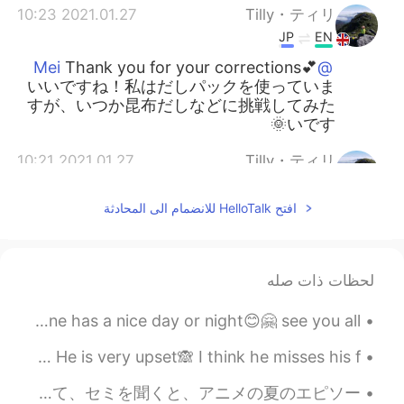
2021.01.27 10:23
Tilly・ティリ
JP
EN
Thank you for your corrections💕
@Mei
いいですね！私はだしパックを使っていま
すが、いつか昆布だしなどに挑戦してみた
いです🌞
2021.01.27 10:21
Tilly・ティリ
JP
EN
افتح HelloTalk للانضمام الى المحادثة
そのお店がすぐ近くにありました！食
@nt
べ終わったら訪れてだしパックを買いまし
た💕 Yes I love chawan-mushi too!! One
of my favourite Japanese foods 🤤
لحظات ذات صله
2021.01.27 10:19
Tilly・ティリ
its 2 am and i am eventually going to sleep😂 hope everyone has a nice day or night😊🤗 see you all ...
JP
EN
Before and After😂😂💕💕 I took Nikko to the groomer today~ He is very upset🙈 I think he misses his f...
茶碗蒸し大好きです💖💖💖 I love
@Shoko
how it's so simple and so delicious 🤤
今日やっとセミを見つけました！🤩🦗🎶初めて聞きました！思っていたよりデカくて、すごい音が出ました。🥳今までアニメでしか聞いたことはありません。アメリカ人として、セミを聞くと、アニメの夏のエピソー...