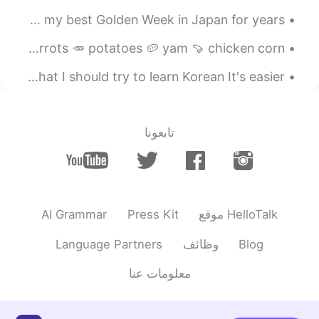
2021.01.27 09:48
Shoko
Golden week is over! Back to the grind 😒 But definitely my best Golden Week in Japan for years. ...
EN
JP
Making chowder at midnight ^^ for rainy week! So good 😊 carrots 🥕 potatoes 🥔 yam 🍠 chicken corn 🌽...
わぁ、羨ましいです!私は単純ですが茶碗蒸
しとかも好きです☺️
I have a question~ Several people already told me that I should try to learn Korean It's easier ...
2021.01.27 09:43
Tilly・ティリ
JP
EN
تابعونا
冬にピッタリですね✨
@あおい
2021.01.27 09:42
Tilly・ティリ
JP
EN
おお！いいですね！I actually
@Yuriko
AI Grammar
Press Kit
موقع HelloTalk
don't think I've tried that.
Language Partners
وظائف
Blog
2021.01.27 09:42
nt
EN
JP
معلومات عنا
とても美味しそうです😊💕 箸袋を見て気づ
いたのですが、かつお節で有名な会社が経