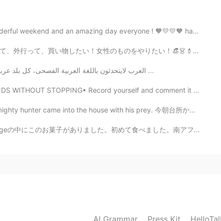
ful weekend and an amazing day everyone ! 🧡💛💛🧡 happ...
い！👒👗💄その感じです。でも(大きな「でも」)、めっちゃ暑い！🥵そして、猫ちゃんの寝るのは羨ましい！だか...
العرب لايتحدثون باللغة العربية الفصحى، كل بلد عربي يتكلم بلهجة خاصة، لكن يفهمون بعضنا البعض ادرس ...
THOUT STOPPING• Record yourself and comment it down. ...
into the house with his prey. 今朝台所から変な音が聞こえて、猫はこのトカゲ...
て食べました。南アフリカにありませんから。ものすごく美味しい！！人生の中のトップ5のクッキーです！ 皆さん...
AI Grammar
Press Kit
HelloTa