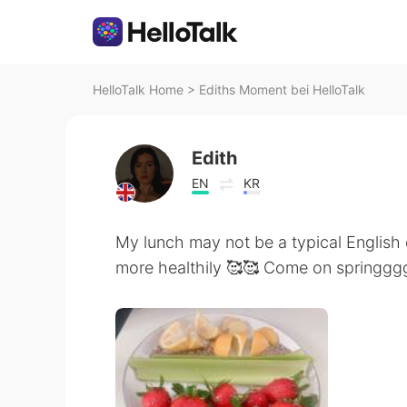
HelloTalk Home
>
Ediths Moment bei HelloTalk
Edith
EN
KR
My lunch may not be a typical English o
more healthily 🥰🥰 Come on springgg