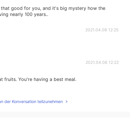
 that good for you, and it's big mystery how the
ving nearly 100 years..
2021.04.08 12:25
2021.04.08 12:22
t fruits. You're having a best meal.
2021.04.08 12:20
an der Konversation teilzunehmen
esting because when you eat it raw you actually burn
ting it!