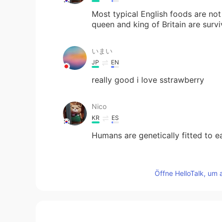
Most typical English foods are not
queen and king of Britain are survi
いまい
JP
EN
really good i love sstrawberry
Nico
KR
ES
Humans are genetically fitted to ea
Edith
Öffne HelloTalk, um 
EN
KR
@Lola
It’s celery, celery is inter
more calories than you gain from ea