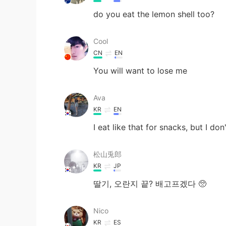
do you eat the lemon shell too?
Cool
CN
EN
You will want to lose me
Ava
KR
EN
I eat like that for snacks, but I d
松山兎郎
KR
JP
딸기, 오란지 끝? 배고프겠다 🥺
Nico
KR
ES