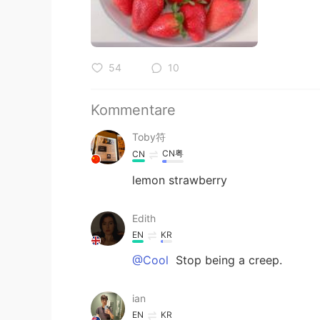
54
10
Kommentare
Toby符
CN粤
CN
lemon strawberry
Edith
EN
KR
@Cool
Stop being a creep.
ian
EN
KR