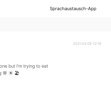
Sprachaustausch-App
2021.04.08 12:18
ne but I’m trying to eat
g 🌸 ☀️ 🏖