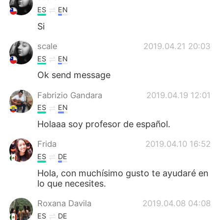
ES
EN
Si
scale
2019.04.21 20:03
ES
EN
Ok send message
Fabrizio Gandara
2019.04.19 12:01
ES
EN
Holaaa soy profesor de español.
Frida
2019.04.10 16:52
ES
DE
Hola, con muchísimo gusto te ayudaré en
lo que necesites.
Roxana Davila
2019.04.08 04:08
ES
DE