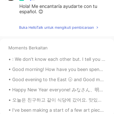
Hola! Me encantaría ayudarte con tu
español. 😊
Cristhian
2019.04.07 14:19
Buka HelloTalk untuk mengikuti pembicaraan
ES
PT
Hallo Tara Ich kann helfen dich. Ich
wöchte lernen Deutsh . Ich bin von Costa
Rica.
Moments Berkaitan
Danii
2019.04.05 02:33
: We don't know each other but. I tell you that your smile is beautiful and your soul is beautifu...
ES
DE
Good morning! How have you been spending your free time? 🙂 I have spent a lot more time outside i...
Hola tara
Good evening to the East 🌝 and Good morning to the West🌞🌻 If you have some time send me a text a...
Mariana
2019.04.04 23:34
Happy New Year everyone! みなさん、明けましておめでとうございます！ I hope you all had a fun winter holiday! I went ...
ES
DE
Hablemoos!
오늘은 친구하고 같이 식당에 갔어요. 맛있는 만두 먹었어요 🥟🥟🥟 그리고 여기에 눈이 많이 왔어요. 너무 춥지만 예뻤어요 ☃️ Today I went to a restau...
Kenneth Quesada
2019.04.04 20:34
I've been making a start of a few art pieces I'm working on at university! what are you up to? ...