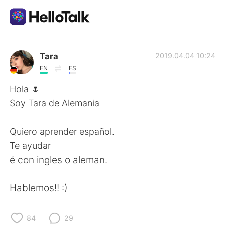
Aplikasi Pertukaran Bahasa
Tara
2019.04.04 10:24
EN
ES
AI Grammar Checker
Hola 🌷
Soy Tara de Alemania
Indonesia
Quiero aprender español.
Te ayudar
English
简体中文
é con ingles o aleman.
繁體中文
Español
Hablemos!! :)
العربية
Français
84
29