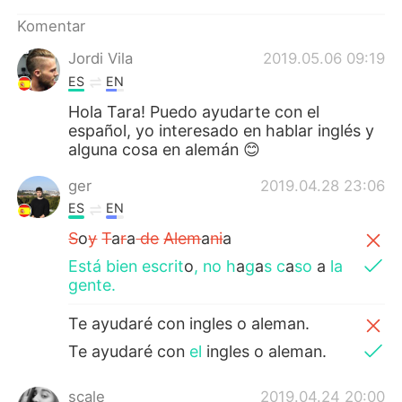
Deutsch
日本語
Komentar
한국어
Русский
Jordi Vila
2019.05.06 09:19
ES
EN
ไทย
Italiano
Hola Tara! Puedo ayudarte con el
español, yo interesado en hablar inglés y
Türkçe
Tiếng Việt
alguna cosa en alemán 😊
Português
ger
2019.04.28 23:06
ES
EN
S
o
y
T
a
r
a
de
Alem
a
ni
a
Está bien escrit
o
,
no h
a
g
a
s
c
a
so
a
la
gente.
Te ayudaré con ingles o aleman.
Te ayudaré con
el
ingles o aleman.
scale
2019.04.24 20:00