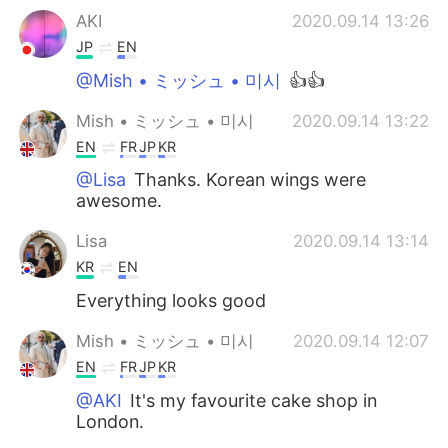
AKI
2020.09.14 13:26
JP
EN
@Mish • ミッシュ • 미시
👍👍
Mish • ミッシュ • 미시
2020.09.14 13:22
EN
FR
JP
KR
@Lisa
Thanks. Korean wings were
awesome.
Lisa
2020.09.14 13:14
KR
EN
Everything looks good
Mish • ミッシュ • 미시
2020.09.14 12:07
EN
FR
JP
KR
@AKI
It's my favourite cake shop in
London.