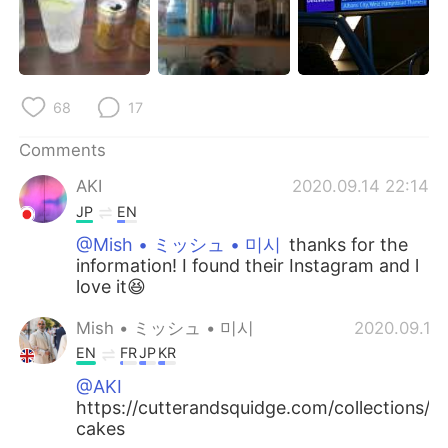
68
17
Comments
AKI
2020.09.14 22:14
JP
EN
@Mish • ミッシュ • 미시
thanks for the
information! I found their Instagram and l
love it😆
Mish • ミッシュ • 미시
2020.09.14
EN
FR
JP
KR
@AKI
https://cutterandsquidge.com/collections/
cakes