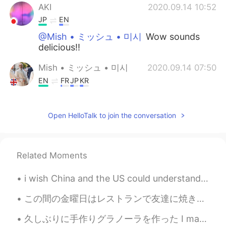
AKI
2020.09.14 10:52
JP
EN
@Mish • ミッシュ • 미시
Wow sounds
delicious!!
Mish • ミッシュ • 미시
2020.09.14 07:50
EN
FR
JP
KR
@AKI
Mango and Yuzu!
Open HelloTalk to join the conversation
Mish • ミッシュ • 미시
2020.09.14 07:50
EN
FR
JP
KR
@Yuka
Yes!! Thanks 😊
Related Moments
AKI
2020.09.14 07:15
i wish China and the US could understand each other more.. that's why i've been trying to learn M...
JP
EN
I wonder what that beautiful cake taste ✨
この間の金曜日はレストランで友達に焼き鳥と寿司を食べました。🍣😋🤗 Last Friday, I ate yakitori and sushi with my friends at a res...
久しぶりに手作りグラノーラを作った I made granola for the first time in awhile アメリカにはグラノーラのレシピが多いですが、大抵作りやすい In A...
Yuka
2020.09.14 04:09