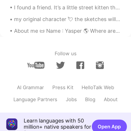
JP
EN
I found a friend. It’s a little street kitten that wants to come home with me, but I travel so mu...
私はジンをたくさん
食べ
ました。
my original character 💘 the sketches will be coloured digitally later 🌟 art insta&twitter: @hauruin
私はジンをたくさん
飲み
ました。
About me 📜 Name : Yasper 🌎 Where are you from? : England 🏴󠁧󠁢󠁥󠁮󠁧󠁿 📈 Height : 208cm 🍰 Birthday :...
Mish • ミッシュ • 미시
2020.09.13 14:00
EN
FR
JP
KR
Follow us
@Tam
Amazing!! Thank You!
Mish • ミッシュ • 미시
2020.09.13 14:00
EN
FR
JP
KR
@Daniel
Thanks so much for your help.
AI Grammar
Press Kit
HelloTalk Web
Daniel
2020.09.13 11:27
Language Partners
Jobs
Blog
About
ES
EN
La comida estuvo as
u
mbroso.
Learn languages with 50
La comida estuvo as
o
mbros
a. It's
million+ native speakers for
Open App
m
o
re typical say: “ La comida estuvo