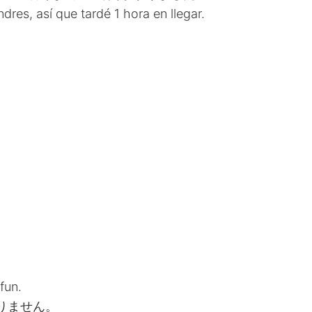
res, así que tardé 1 hora en llegar.
 fun.
りません。