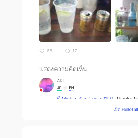
68
17
แสดงความคิดเห็น
AKI
JP
EN
@Mish • ミッシュ • 미시
thanks for
😆
เปิด HelloTa
Mish • ミッシュ • 미시
EN
FR
JP
KR