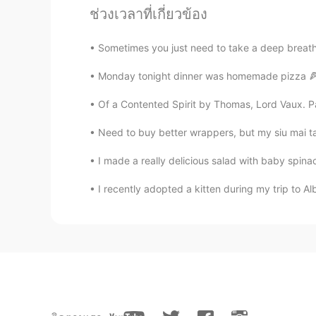
@AKI
https://cutterandsquidge.c
ช่วงเวลาที่เกี่ยวข้อง
AKI
Sometimes you just need to take a deep breath ,
JP
EN
Monday tonight dinner was homemade pizza 🍕 ^^
@Mish • ミッシュ • 미시
👍👍
Of a Contented Spirit by Thomas, Lord Vaux. Par
Mish • ミッシュ • 미시
Need to buy better wrappers, but my siu mai ta
EN
FR
JP
KR
@Lisa
Thanks. Korean wings wer
I made a really delicious salad with baby spina
I recently adopted a kitten during my trip to Al
Lisa
KR
EN
Everything looks good
Mish • ミッシュ • 미시
EN
FR
JP
KR