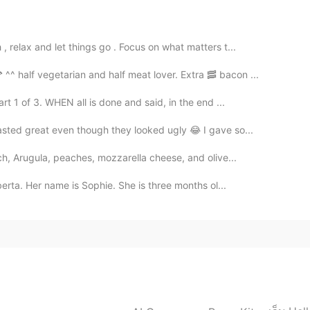
om/collections/dream-cakes
2020.09.14 13:26
 relax and let things go . Focus on what matters t...
 half vegetarian and half meat lover. Extra 🥓 bacon ...
t 1 of 3. WHEN all is done and said, in the end ...
2020.09.14 13:22
sted great even though they looked ugly 😂 I gave so...
e awesome.
ch, Arugula, peaches, mozzarella cheese, and olive...
berta. Her name is Sophie. She is three months ol...
2020.09.14 13:14
2020.09.14 12:07