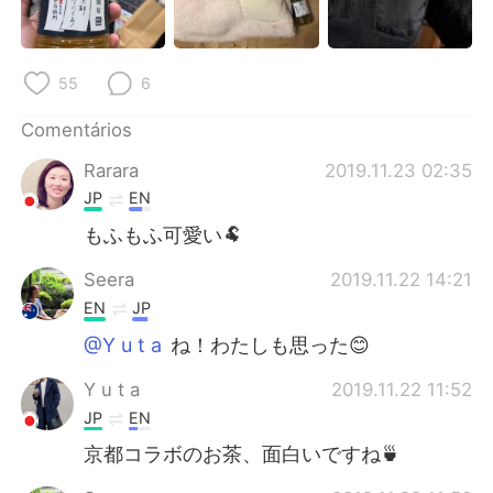
55
6
Comentários
Rarara
2019.11.23 02:35
JP
EN
もふもふ可愛い🐏
Seera
2019.11.22 14:21
EN
JP
@Y u t a
ね！わたしも思った😊
Y u t a
2019.11.22 11:52
JP
EN
京都コラボのお茶、面白いですね🍵