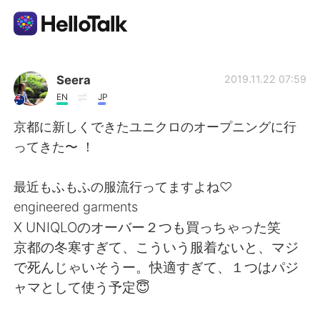
Aplicativo de troca de idioma
Seera
2019.11.22 07:59
EN
JP
AI Grammar Checker
京都に新しくできたユニクロのオープニングに行
ってきた〜 ！
Português
最近もふもふの服流行ってますよね♡
engineered garments
English
简体中文
X UNIQLOのオーバー２つも買っちゃった笑
京都の冬寒すぎて、こういう服着ないと、マジ
繁體中文
Español
で死んじゃいそうー。快適すぎて、１つはパジ
ャマとして使う予定😇
العربية
Français