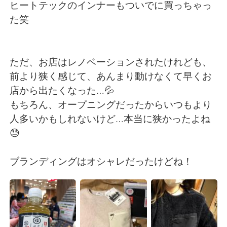
Deutsch
日本語
ヒートテックのインナーもついでに買っちゃっ
た笑
한국어
Русский
ไทย
Indonesia
ただ、お店はレノベーションされたけれども、
前より狭く感じて、あんまり動けなくて早くお
Italiano
Türkçe
店から出たくなった…💦
もちろん、オープニングだったからいつもより
Tiếng Việt
人多いかもしれないけど…本当に狭かったよね
😓
ブランディングはオシャレだったけどね！