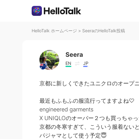
HelloTalk ホームページ
>
SeeraのHelloTalk投稿
Seera
EN
JP
京都に新しくできたユニクロのオープニ
最近もふもふの服流行ってますよね♡
engineered garments
X UNIQLOのオーバー２つも買っちゃ
京都の冬寒すぎて、こういう服着ない
パジャマとして使う予定😇