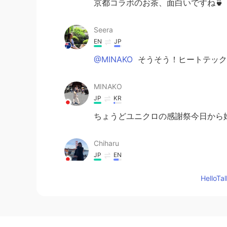
京都コラボのお茶、面白いですね🍵
Seera
EN
JP
@MINAKO
そうそう！ヒートテック
MINAKO
JP
KR
ちょうどユニクロの感謝祭今日から始
Chiharu
JP
EN
ブラックのかっこいい！
Hello