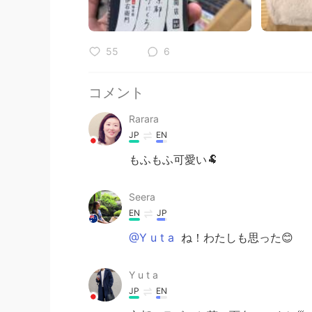
55
6
コメント
Rarara
JP
EN
もふもふ可愛い🐏
Seera
EN
JP
@Y u t a
ね！わたしも思った😊
Y u t a
JP
EN