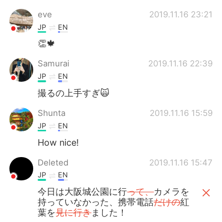
eve
2019.11.16 23:21
JP
EN
👏🍁
Samurai
2019.11.16 22:39
JP
EN
撮るの上手すぎ🙀
Shunta
2019.11.16 15:59
JP
EN
How nice!
Deleted
2019.11.16 15:47
JP
EN
今日は大阪城公園に行
って、
カメラを
持っていなかった、携帯電話
だけの
紅
葉を
見に行き
ました！