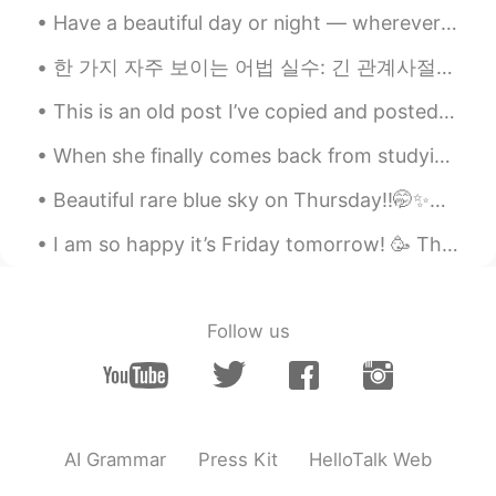
Have a beautiful day or night — wherever you may be. Rest well and stay safe from harm. Good ni...
한 가지 자주 보이는 어법 실수: 긴 관계사절들 ~ 한국어로 긴 관계사절들은 자연스럽고 많이 사용할 수 있지만 영어로 그렇진 않습니다. I am 29 year old Jo...
This is an old post I’ve copied and posted here. ☺️ The difference between LAY and LIE. _______...
When she finally comes back from studying in France, it’s time to go out😜 What’s everyone else’s...
Beautiful rare blue sky on Thursday!!🤭✨💙 if you live in UK you know days like this are cherished 😂😂✨
I am so happy it’s Friday tomorrow! 🥳 This week has flown, but I’m so tired and ready for the wee...
Follow us
AI Grammar
Press Kit
HelloTalk Web