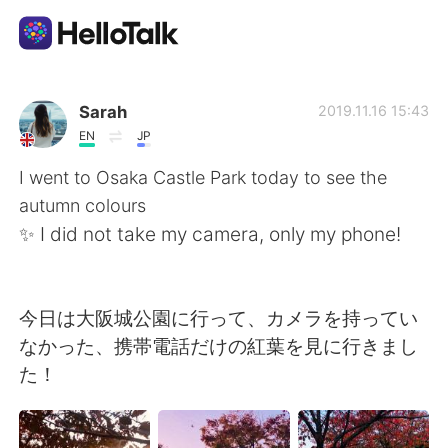
Language Exchange App
Sarah
2019.11.16 15:43
EN
JP
AI Grammar Checker
I went to Osaka Castle Park today to see the
autumn colours
English
✨ I did not take my camera, only my phone!
简体中文
繁體中文
今日は大阪城公園に行って、カメラを持ってい
なかった、携帯電話だけの紅葉を見に行きまし
Español
العربية
た！
Français
Deutsch