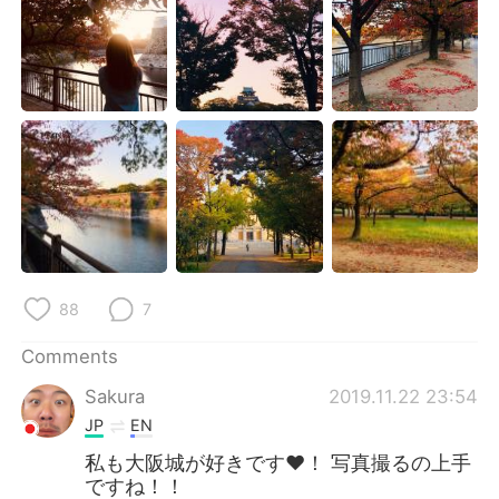
日本語
한국어
Русский
ไทย
Indonesia
Italiano
Türkçe
Tiếng Việt
Português
88
7
Comments
Sakura
2019.11.22 23:54
JP
EN
私も大阪城が好きです♥️！ 写真撮るの上手
ですね！！