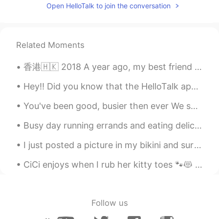
Open HelloTalk to join the conversation
EN
CN
@妄逸
我也喜欢！
Related Moments
Shelly
2019.09.27 08:03
CN
EN
香港🇭🇰 2018 A year ago, my best friend showed me around his hometown. I will never forget Hong Kon...
这个冰淇淋看起来好好吃啊
Hey!! Did you know that the HelloTalk app has a grammar checker option? Yep, it sure does! Step ...
Zhang
2019.09.27 07:40
You've been good, busier then ever We small talk, work and the weather Your guard is up and I kno...
CN
EN
请问第二张图和第三张图是在哪个地方？
Busy day running errands and eating delicious food. The dogs love car rides. the weather this mor...
过客
2019.09.27 07:33
I just posted a picture in my bikini and surf board but because I’m wearing a bikini moments won’...
CN
EN
CiCi enjoys when I rub her kitty toes 🐾😻 It puts her to sleep everytime😽💤 Sometimes I'm silly ...
我喜欢北京瘫！赖床！
妄逸
2019.09.27 07:19
Follow us
CN
EN