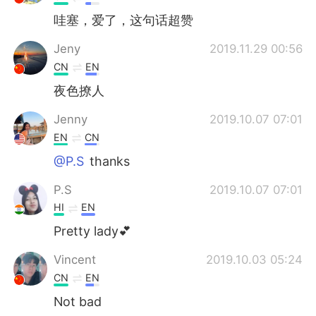
哇塞，爱了，这句话超赞
Jeny
2019.11.29 00:56
CN
EN
夜色撩人
Jenny
2019.10.07 07:01
EN
CN
@P.S
thanks
P.S
2019.10.07 07:01
HI
EN
Pretty lady💕
Vincent
2019.10.03 05:24
CN
EN
Not bad