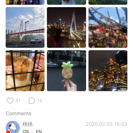
51
14
Comments
桃桃
2020.02.03 15:03
CN
EN