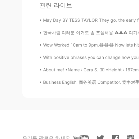
Pretty lady💕
관련 라이브
Vincent
May Day BY TESS TAYLOR They go, the early fla
CN
EN
한국사람 여러분 이거도 좀 조심해용 ⚠️⚠️⚠️ 여기서 한국사람들이 항상 "I
Not bad
Wow Worked 10am to 9pm.😂😂😂 Now lets hit th
空白
With positive phrases you can change how you 
CN繁
CN
JP
KR
VI
About me! •Name : Cera S. 👱‍♀️ •Height : 167cm
重庆
Business English. 商务英语 Competitor. 竞争对手 Div
Jenny
EN
CN
@Shelly
确实好吃！
Jenny
EN
CN
우리를 팔로우 하세요