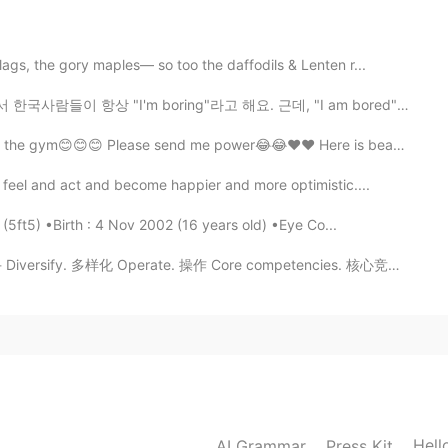
2019.10.03 05:24
gs, the gory maples— so too the daffodils & Lenten r...
'm boring"라고 해요. 근데, "I am bored"이랑 "I am boring" 같은 ...
e gym😊😊😊 Please send me power😂😂❤❤ Here is beautiful...
2019.10.02 12:31
feel and act and become happier and more optimistic....
 (5ft5) •Birth : 4 Nov 2002 (16 years old) •Eye Co...
ersify. 多样化 Operate. 操作 Core competencies. 核心竞争力 Take...
2019.09.27 16:04
2019.09.27 16:03
Hell
AI Grammar
Press Kit