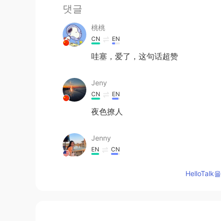
댓글
桃桃
CN
EN
哇塞，爱了，这句话超赞
Jeny
CN
EN
夜色撩人
Jenny
EN
CN
@P.S
thanks
HelloTa
P.S
HI
EN