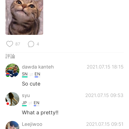
日本語
한국어
Русский
ไทย
Indonesia
Italiano
87
4
Türkçe
Tiếng Việt
評論
Português
dawda kanteh
2021.07.15 18:15
SN
EN
So cute
syu
2021.07.15 09:53
JP
EN
What a pretty!!
Leejiwoo
2021.07.15 09:51