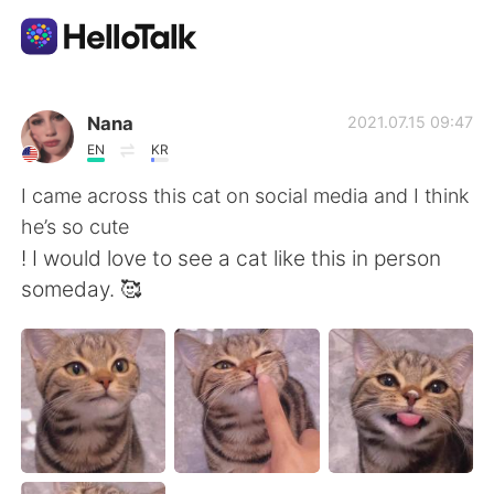
語言交換應用
Nana
2021.07.15 09:47
EN
KR
AI Grammar Checker
I came across this cat on social media and I think
he’s so cute
繁體中文
! I would love to see a cat like this in person
someday. 🥰
English
简体中文
Español
العربية
Français
Deutsch