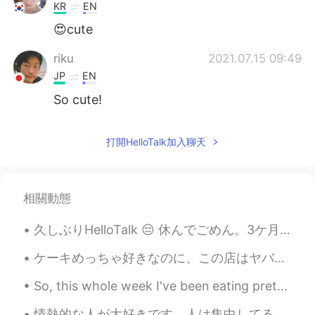
KR
EN
😍cute
riku
2021.07.15 09:49
JP
EN
So cute!
打開HelloTalk加入聊天
相關動態
久しぶりHelloTalk 😔 休んでごめん。3ケ月前東京に引っ越した。忙しかった! いろいろもの。。。トレーニングや仕事や区役所。。。 もう2回病気だった。😨 今大丈夫よ!~ 日本がもちろん大...
ケーキめっちゃ好きなのに、この店はヤバすぎる！誰か僕と一緒にケーキを食べませんか？ 🎂 Even though I really like cake, this restaurant is ...
So, this whole week I've been eating pretty much the same meals. For breakfast I eat a banana and...
情熱的な人が大好きです。人は集中してるときに1番綺麗だと思います！😌😌💕 I love people who are very passionate about things they like...