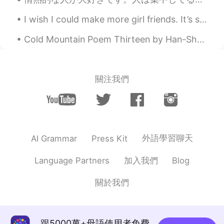
I wish I could make more girl friends. It’s so hard🥺 I did make a new guy friend today though😊 Bu...
Cold Mountain Poem Thirteen by Han-Shan. Translated by Gary Snyder. I can't stand these bird-so...
關注我們
外語學習聊天
AI Grammar
Press Kit
加入我們
Language Partners
Blog
關於我們
跟5000萬+母語使用者免費