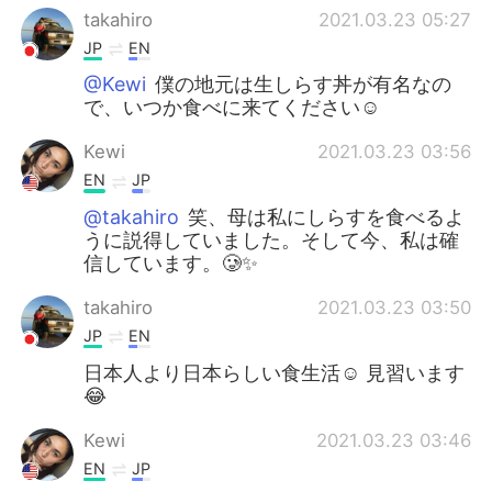
takahiro
2021.03.23 05:27
JP
EN
@Kewi
僕の地元は生しらす丼が有名なの
で、いつか食べに来てください☺
Kewi
2021.03.23 03:56
EN
JP
@takahiro
笑、母は私にしらすを食べるよ
うに説得していました。そして今、私は確
信しています。🥲✨
takahiro
2021.03.23 03:50
JP
EN
日本人より日本らしい食生活☺ 見習います
😂
Kewi
2021.03.23 03:46
EN
JP