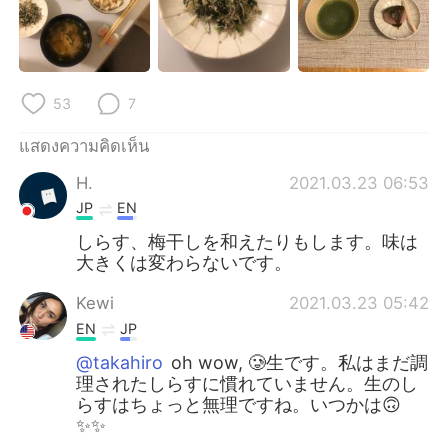
Deutsch
日本語
한국어
Русский
53
7
Indonesia
Italiano
แสดงความคิดเห็น
Türkçe
Tiếng Việt
H.
2021.03.23 06:53
Português
JP
EN
しらす、梅干しを和えたりもします。味は
大きくは変わらないです。
Kewi
2021.03.23 05:42
EN
JP
@takahiro
oh wow, 🥲生です。私はまだ調
理されたしらすに慣れていません。生のし
らすはちょっと無理ですね。いつかは🙃
✨✨