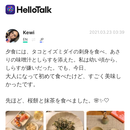
แอปแลกเปลี่ยนทางภาษา
Kewi
2021.03.23 03:39
EN
JP
AI Grammar Checker
夕食には、タコとイズミダイの刺身を食べ、あさ
りの味噌汁としらすを添えた。私は幼い頃から、
ไทย
しらすが嫌いだった。でも、今日、
大人になって初めて食べたけど、すごく美味し
かったです。
English
简体中文
先ほど、桜餅と抹茶を食べました。🌸✨🤍
繁體中文
Español
العربية
Français