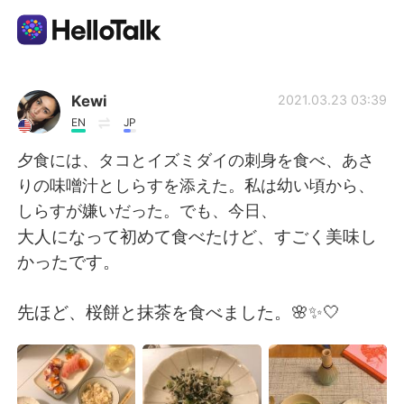
Приложение для Языкового Обмена
Kewi
2021.03.23 03:39
EN
JP
AI Grammar Checker
夕食には、タコとイズミダイの刺身を食べ、あさ
りの味噌汁としらすを添えた。私は幼い頃から、
Русский
しらすが嫌いだった。でも、今日、
大人になって初めて食べたけど、すごく美味し
かったです。
English
简体中文
先ほど、桜餅と抹茶を食べました。🌸✨🤍
繁體中文
Español
العربية
Français