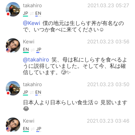
takahiro
2021.03.23 05:27
JP
EN
@Kewi
僕の地元は生しらす丼が有名なの
で、いつか食べに来てください☺
Kewi
2021.03.23 03:56
EN
JP
@takahiro
笑、母は私にしらすを食べるよ
うに説得していました。そして今、私は確
信しています。🥲✨
takahiro
2021.03.23 03:50
JP
EN
日本人より日本らしい食生活☺ 見習います
😂
Kewi
2021.03.23 03:46
EN
JP