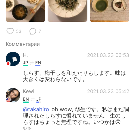
Deutsch
日本語
한국어
ไทย
53
7
Indonesia
Italiano
Комментарии
Türkçe
Tiếng Việt
H.
2021.03.23 06:53
Português
JP
EN
しらす、梅干しを和えたりもします。味は
大きくは変わらないです。
Kewi
2021.03.23 05:42
EN
JP
@takahiro
oh wow, 🥲生です。私はまだ調
理されたしらすに慣れていません。生のし
らすはちょっと無理ですね。いつかは🙃
✨✨