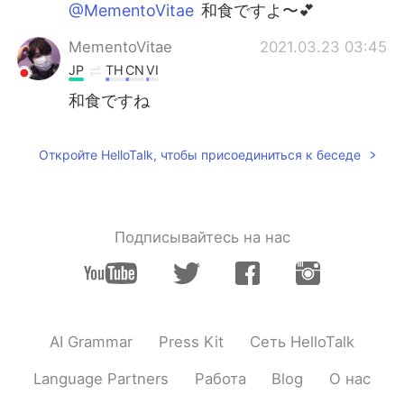
@MementoVitae
和食ですよ〜💕
MementoVitae
2021.03.23 03:45
JP
TH
CN
VI
和食ですね
Откройте HelloTalk, чтобы присоединиться к беседе
Подписывайтесь на нас
AI Grammar
Press Kit
Сеть HelloTalk
Language Partners
Работа
Blog
О нас