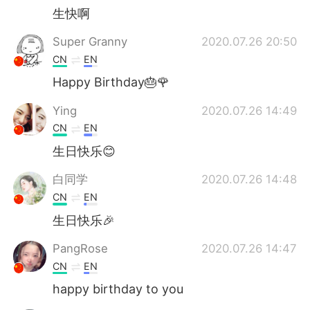
生快啊
Super Granny
2020.07.26 20:50
CN
EN
Happy Birthday🎂🌹
Ying
2020.07.26 14:49
CN
EN
生日快乐😊
白同学
2020.07.26 14:48
CN
EN
生日快乐🎉
PangRose
2020.07.26 14:47
CN
EN
happy birthday to you