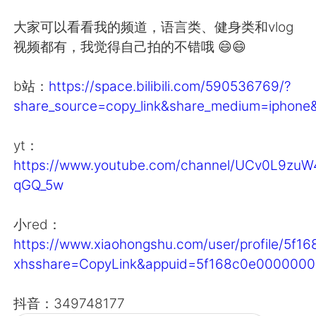
日本語
한국어
大家可以看看我的频道，语言类、健身类和vlog
Русский
ไทย
视频都有，我觉得自己拍的不错哦 😄😄
Indonesia
Italiano
b站：
https://space.bilibili.com/590536769/?
share_source=copy_link&share_medium=ip
Türkçe
Tiếng Việt
yt：
Português
https://www.youtube.com/channel/UCv0L9zuW
qGQ_5w
小red：
https://www.xiaohongshu.com/user/profile/5
xhsshare=CopyLink&appuid=5f168c0e0000000
抖音：349748177