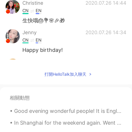
Christine
2020.07.26 14:44
CN
EN
生快哦🎂💐🌸🎉🎁
Jenny
2020.07.26 14:34
CN
EN
Happy birthday!
Michelle
2020.07.26 14:22
CN
EN
打開HelloTalk加入聊天
生日快乐 平安喜乐❤
Sansa罗
2020.07.26 14:22
相關動態
CN
EN
Happy birthday😃
Good evening wonderful people! It is English speaking practice time! If you want to practice so...
Jessica
2020.07.26 14:21
In Shanghai for the weekend again. Went to Longhua temple today with the help of a very good Shan...
CN
EN