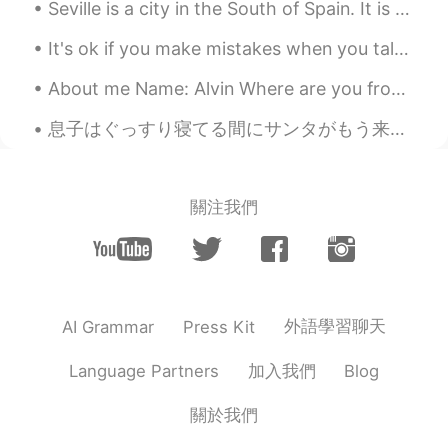
Seville is a city in the South of Spain. It is famous for its beautiful palace (it was used for f...
happy birthday to you🎂
It's ok if you make mistakes when you talk in English. That's what I am here for, to help you. Ma...
Jennifer_Lee
2020.07.26 14:20
CN
EN
About me Name: Alvin Where are you from?: Edinburg Height: 188cm. Birthday: 0222. Eye color:...
生日快乐！🎁🎉😄
息子はぐっすり寝てる間にサンタがもう来たそう It seems Santa already arrived tonight while my son is deeply asleep 私も明日...
Icecream
2020.07.26 14:17
CN
EN
關注我們
today is also my birthday！
Amanda.C
2020.07.26 14:16
CN
EN
老铁，生日快乐～
外語學習聊天
AI Grammar
Press Kit
Semine皎月
2020.07.26 14:16
加入我們
Language Partners
Blog
CN
EN
關於我們
生日快乐，可以多在抖音活动，抖音群体不
分年龄