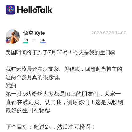
語言交換應用
悟空 Kyle
2020.07.26 14:00
EN
CN
AI Grammar Checker
美国时间终于到了7月26号！今天是我的生日🎂
繁體中文
我昨天凌晨还在朋友家、剪视频，回想起当博主的
这两个多月真的很感慨。
我的
English
简体中文
第一批b站粉丝大多都是ht上的朋友们，大家一
直都在鼓励我、认同我，谢谢你们！这是我收到
Español
العربية
最好的生日礼物😊
Français
Deutsch
下个目标：超过2k，然后冲万粉啊！