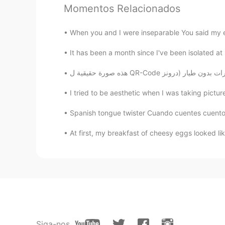
Momentos Relacionados
Christine
CN
EN
When you and I were inseparable You said my
生快哦🎂💐🌸🎉🎁
It has been a month since I've been isolated at 
Jenny
CN
EN
I tried to be aesthetic when I was taking picture
Happy birthday!
Spanish tongue twister Cuando cuentes cuentos
Michelle
At first, my breakfast of cheesy eggs looked like
CN
EN
生日快乐 平安喜乐❤
Sansa罗
CN
EN
Happy birthday😃
Siga-nos