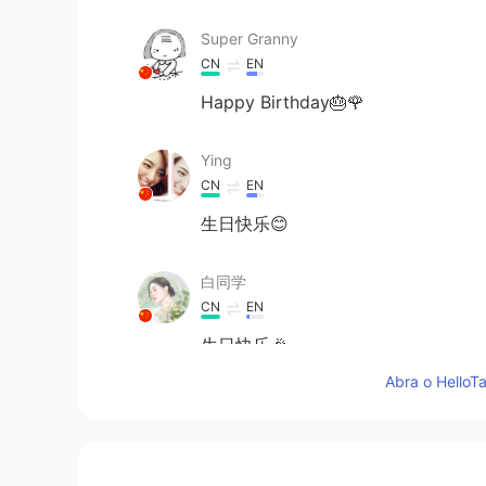
Super Granny
CN
EN
Happy Birthday🎂🌹
Ying
CN
EN
生日快乐😊
白同学
CN
EN
生日快乐🎉
Abra o HelloTa
PangRose
CN
EN
happy birthday to you