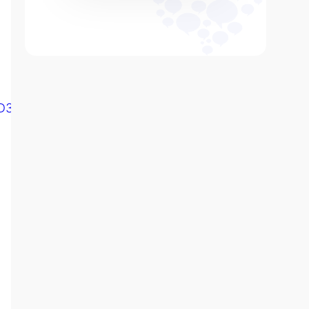
D361BEAE38&ts=1595771435