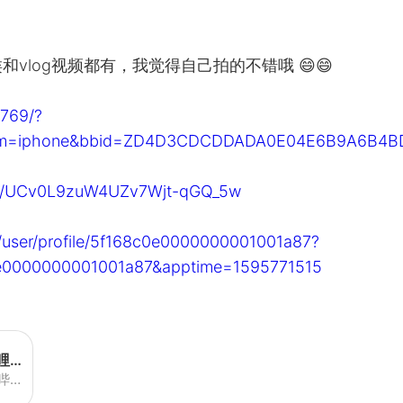
vlog视频都有，我觉得自己拍的不错哦 😄😄
6769/?
edium=iphone&bbid=ZD4D3CDCDDADA0E04E6B9A6B4B
nel/UCv0L9zuW4UZv7Wjt-qGQ_5w
/user/profile/5f168c0e0000000001001a87?
e0000000001001a87&apptime=1595771515
美猴王Kyle东游记的个人空间-哔哩哔哩移动版
美猴王Kyle东游记的个人空间-哔哩哔哩移动版