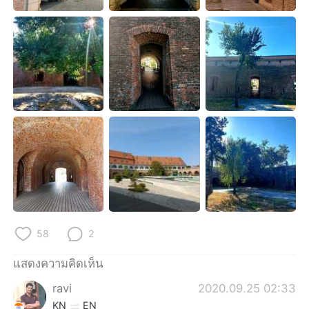
Deutsch
日本語
한국어
Русский
Indonesia
Italiano
Türkçe
Tiếng Việt
Português
58
2
แสดงความคิดเห็น
ravi
2020.09.25 02:33
KN
EN