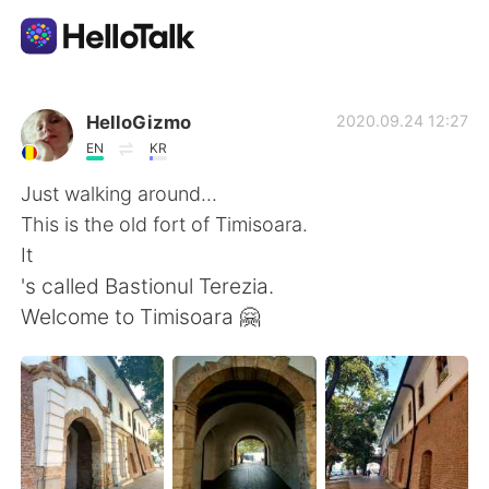
แอปแลกเปลี่ยนทางภาษา
HelloGizmo
2020.09.24 12:27
EN
KR
AI Grammar Checker
Just walking around...
This is the old fort of Timisoara.
ไทย
It
's called Bastionul Terezia.
Welcome to Timisoara 🤗
English
简体中文
繁體中文
Español
العربية
Français