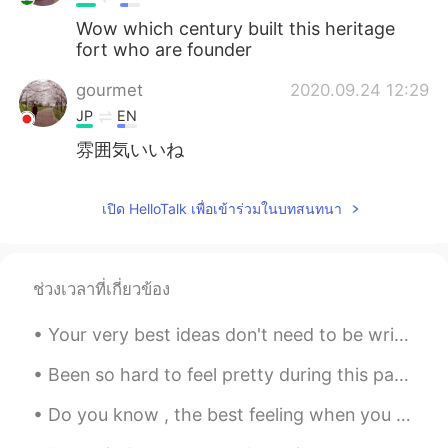
Wow which century built this heritage
fort who are founder
gourmet
2020.09.24 12:29
JP
EN
雰囲気いいね
เปิด HelloTalk เพื่อเข้าร่วมในบทสนทนา
ช่วงเวลาที่เกี่ยวข้อง
Your very best ideas don't need to be written down. If they're really good, you'll keep thinking ...
Been so hard to feel pretty during this pandemic.. finally got ready to go out. Not a big event b...
Do you know , the best feeling when you wake up earlier than usual and hear the sound of the rain...