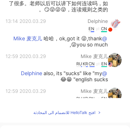
了很多。老师以后可以讲下如何连读吗，如
连读规则之类的，😜😜😜😏。
2020.03.29 13:14
Delphine
EN
CN
哈哈，ok,got it 😜,thank
@Mike 麦克儿
you so much😜,
2020.03.29 12:59
Mike 麦克儿
RU
KR
CN
EN
also, its "sucks" like "my
@Delphine
english sucks" 😁😂
2020.03.29 12:59
Mike 麦克儿
RU
KR
CN
EN
suck 有点脏话的意思。跟朋友
@Delphine
افتح HelloTalk للانضمام الى المحادثة
可以说。建议和别人不说😁
2020.03.29 12:30
Delphine