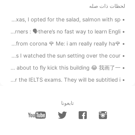
EN
CN
لحظات ذات صله
poor.有穷的意思，也有很差劲的意思，我看
came to a fancy market called EatZi's in Grapevine, Texas, I opted for the salad, salmon with sp...
到一个老师说形容不好，糟糕的时候suck.更
高大上，😜
Here’s a tip for all you English or just language learners : 🗣there’s no fast way to learn Engli...
2020.03.29 08:52
PennyPenny
🌹I finally saw my best friend today after her recovered from corona 🌹 Me: i am really really ha...
EN
CN
I managed to catch these views from 7:30 pm last night as I watched the sun setting over the cour...
英国人表示不背锅😂
@Mike 麦克儿
I drew the sun as a person but why does it look like it’s about to fly kick this building 😂 我画了一...
2020.03.29 08:51
PennyPenny
EN
CN
I am recording multiple videos to help people study for the IELTS exams. They will be subtitled i...
拓展了一下
2020.03.29 08:25
HaHaZe
تابعونا
EN
CN
嗯嗯明白了，我之前喜欢说，my
@NAMI
English vocabulary bank is poor. 然后外国
人听不懂🤣