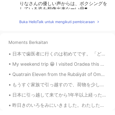
りなさんの優しい声からは、ボクシングを
している姿を想像出来なーい😄❣️
add
2021.03.06 15:16
Buka HelloTalk untuk mengikuti pembicaraan
JP
EN
@Rina
私はたくさん歩いてダイエットして
ます。 写真も撮影できるから、いいですよ
Moments Berkaitan
～(^_^)v
日本で歯医者に行くのは初めてです。 「どうかな」、「高いかな」、「歯医者は上手かな」と思ってましたが、本当にすごいでした！ スウェーデンで病院は無料だけど歯医者は自分で支払わないといけません。...
MASA
2021.03.06 15:14
JP
EN
My weekend trip 😁 I visited Oradea this weekend. It's a nice town and I had a great time there 😊👍...
@Rina
✌
Quatrain Eleven from the Rubáiyát of Omar Khayyám. Translated by Edward FitzGerald. Here with a ...
Rina
2021.03.06 15:00
もうすぐ家族で引っ越すので、荷物を少しずつ整理しています 📦 この前、お母さんのクローゼットから漫画がたくさん出てきてびっくりしました。 こんなにあったとは！😂 でも、まだどこかにしまって...
EN
JP
日本に引っ越して来てから1年半以上経ったけど、まだ日本語の聞き取り能力は全然上がってない。仕事でよくがっかりする。上司がサポートしてくれるけど、無用だと感じてる。最初来た時にもっと一生懸命勉強し...
@add
あはは！良いですね！ ありがとう、
ひろさん！✨
昨日きのいろをみにいきました。わたしたち Rigaudというまちのちいさいやまにいきました。いえから一時かんでした。めちゃきれいでした！ *slowly learning kanjis* Ki...
add
2021.03.06 14:49