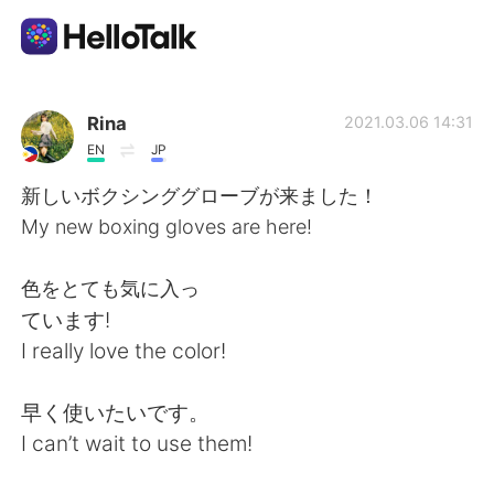
Aplikasi Pertukaran Bahasa
Rina
2021.03.06 14:31
EN
JP
AI Grammar Checker
新しいボクシンググローブが来ました！
My new boxing gloves are here!
Indonesia
色をとても気に入っ
ています!
English
简体中文
I really love the color!
繁體中文
Español
早く使いたいです。
I can’t wait to use them!
العربية
Français