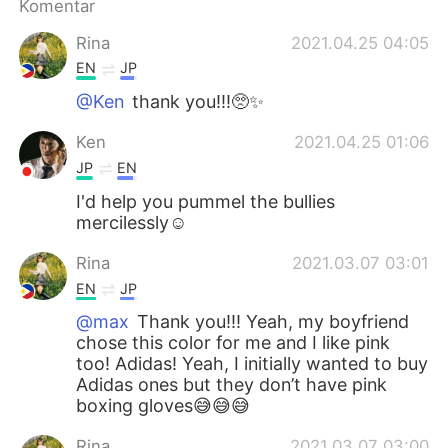
Komentar
Rina
2021.04.25 04:05
EN
JP
@Ken
thank you!!!🥺✨
Ken
2021.04.25 01:06
JP
EN
I'd help you pummel the bullies
mercilessly☺
Rina
2021.03.07 03:01
EN
JP
@max
Thank you!!! Yeah, my boyfriend
chose this color for me and I like pink
too! Adidas! Yeah, I initially wanted to buy
Adidas ones but they don’t have pink
boxing gloves😅😅😅
Rina
2021.03.07 03:00