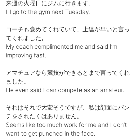
Deutsch
日本語
来週の火曜日にジムに行きます。
I’ll go to the gym next Tuesday.
한국어
Русский
コーチも褒めてくれていて、上達が早いと言っ
ไทย
Italiano
てくれました。
My coach complimented me and said I’m
Türkçe
Tiếng Việt
improving fast.
Português
アマチュアなら競技ができるとまで言ってくれ
ました。
He even said I can compete as an amateur.
それはそれで大変そうですが、私は顔面にパン
チをされたくはありません。
Seems like too much work for me and I don’t
want to get punched in the face.