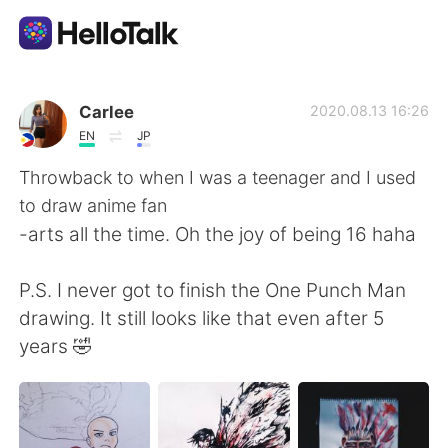
Language Exchange App
Carlee
2020.08.13 16:26
EN
JP
AI Grammar Checker
Throwback to when I was a teenager and I used
to draw anime fan
English
-arts all the time. Oh the joy of being 16 haha
P.S. I never got to finish the One Punch Man
简体中文
繁體中文
drawing. It still looks like that even after 5
years 🤣
Español
العربية
Français
Deutsch