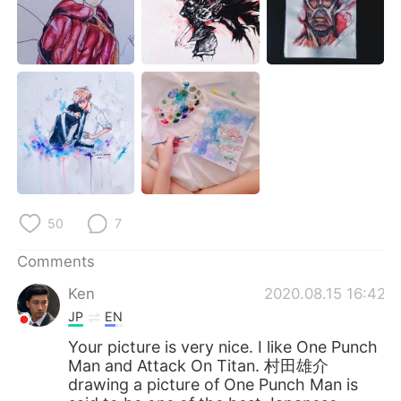
日本語
한국어
Русский
ไทย
Indonesia
Italiano
Türkçe
Tiếng Việt
Português
50
7
Comments
Ken
2020.08.15 16:42
JP
EN
Your picture is very nice. I like One Punch
Man and Attack On Titan. 村田雄介
drawing a picture of One Punch Man is