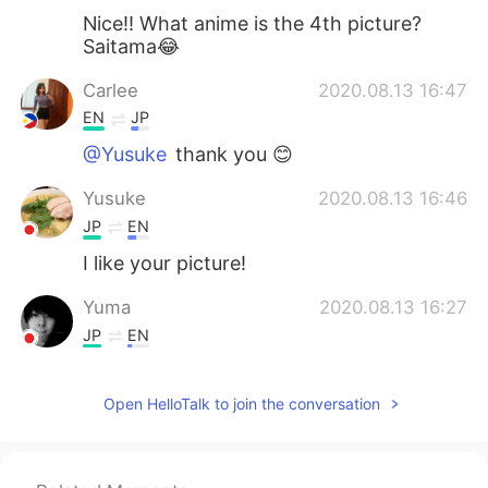
Nice!! What anime is the 4th picture?
Saitama😂
Carlee
2020.08.13 16:47
EN
JP
@Yusuke
thank you 😊
Yusuke
2020.08.13 16:46
JP
EN
I like your picture!
Yuma
2020.08.13 16:27
JP
EN
😍
Open HelloTalk to join the conversation