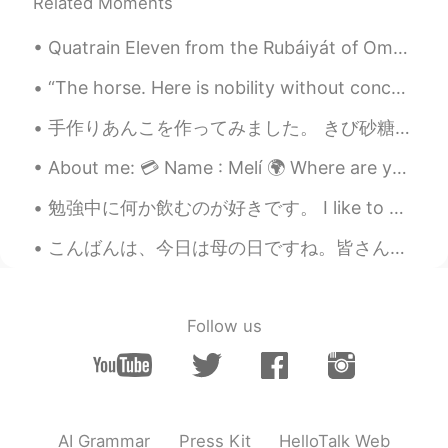
Related Moments
Quatrain Eleven from the Rubáiyát of Omar Khayyám. Translated by Edward FitzGerald. Here with a ...
“The horse. Here is nobility without conceit, friendship without envy, beauty without vanity. A w...
手作りあんこを作ってみました。 きび砂糖を普通に使われているけど、黒糖が好きだからそれを利用しました。砂糖の普通の量より半分ぐらいにしました。炊飯器を使えば第一ステージは9０分ぐらいかかって、ス...
About me: 💳 Name : Melí 🌍 Where are you from? : USA 🇺🇸 📈 Height : 153cm (5ft) 👁️ Eye color : B...
勉強中に何か飲むのが好きです。 I like to have something to drink while studying. 今夜は、マンゴージュースを飲みます。 Tonight, I’...
こんばんは、今日は母の日ですね。皆さん、お母さんに何かプレゼント🎁をしましたか？私は母にお花💐をあげました。話は変わりますが、最近仕事はとても忙しくて、疲れています。久しぶりに10時間を寝て、元...
Follow us
AI Grammar
Press Kit
HelloTalk Web