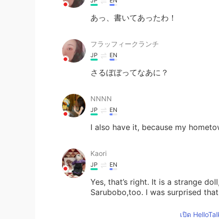
JP
EN
あっ、書いてあったわ！
フラッフィークランチ
JP
EN
さるぼぼってなあに？
NNNN
JP
EN
I also have it, because my hometo
Kaori
JP
EN
Yes, that’s right. It is a strange do
Sarubobo,too. I was surprised tha
เปิด HelloTa