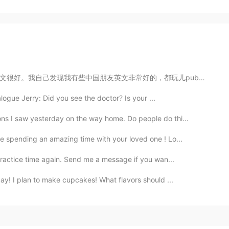
，都玩儿pubg(吃鸡国际版)，这样他们有更多机会练习英文。我也用过一个软件叫soul,这个让你语音匹配。...
logue Jerry: Did you see the doctor? Is your ...
ns I saw yesterday on the way home. Do people do thi...
e spending an amazing time with your loved one ! Lo...
practice time again. Send me a message if you wan...
day! I plan to make cupcakes! What flavors should ...