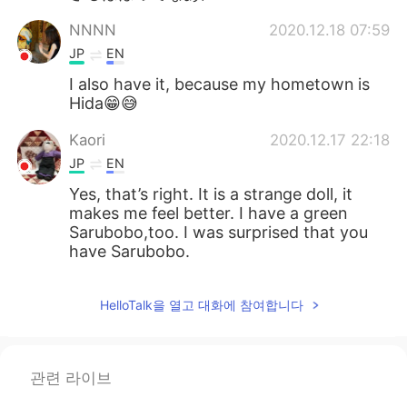
NNNN
2020.12.18 07:59
JP
EN
I also have it, because my hometown is
Hida😁😅
Kaori
2020.12.17 22:18
JP
EN
Yes, that’s right. It is a strange doll, it
makes me feel better. I have a green
Sarubobo,too. I was surprised that you
have Sarubobo.
HelloTalk을 열고 대화에 참여합니다
관련 라이브