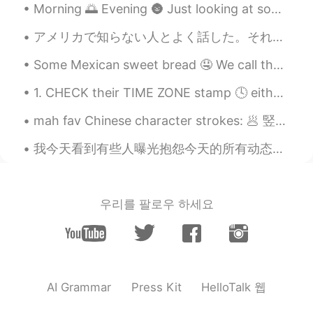
Morning 🌅 Evening 🌚 Just looking at some pictures from I took over the weekend. 📷 Even though it...
アメリカで知らない人とよく話した。それはアメリカの文化で普通です。「あ~髪を切ったね！可愛いよ」って言うは普通です。日本で普通じゃないかもしれない。僕は毎週家の近く店に行く。店員とそんな感じ話し...
Some Mexican sweet bread 🤤 We call them “ conchas” because the sugar on top looks like a sea she...
1. CHECK their TIME ZONE stamp 🕓 either in your private message window or in search results (see ...
mah fav Chinese character strokes: 🥟 竪彎鉤 (vertical curved hook) *乚 🥟 臥鉤 (lying and hook) *2nd str...
我今天看到有些人曝光抱怨今天的所有动态都是跟70周年相关的，甚至说刷屏了。 你们真的对你们国家特别骄傲，有这么多进步，发明，从贫穷的国家变成丰富的。你们不要管不懂中国人为啥这么骄傲的外国人。不懂...
우리를 팔로우 하세요
HelloTalk 웹
AI Grammar
Press Kit