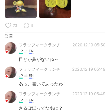
Deutsch
日本語
Русский
ไทย
73
5
Indonesia
Italiano
댓글
Türkçe
Tiếng Việt
フラッフィークランチ
2020.12.19 05:50
Português
JP
EN
目とか鼻がないね～
フラッフィークランチ
2020.12.19 05:49
JP
EN
あっ、書いてあったわ！
フラッフィークランチ
2020.12.19 05:49
JP
EN
さるぼぼってなあに？