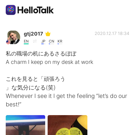
언어 교환 앱
gtj2017
2020.12.17 18:34
EN
JP
CN
KR
AI Grammar Checker
私の職場の机にあるさるぼぼ
A charm I keep on my desk at work
한국어
これを見ると「頑張ろう
」な気分になる(笑)
English
简体中文
Whenever I see it I get the feeling “let’s do our
best!”
繁體中文
Español
العربية
Français