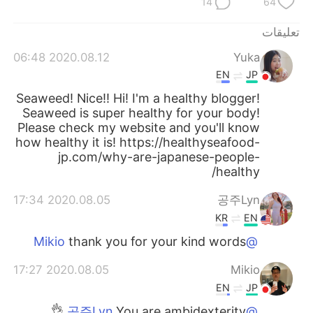
14
64
تعليقات
2020.08.12 06:48
Yuka
EN
JP
Seaweed! Nice!! Hi! I'm a healthy blogger!
Seaweed is super healthy for your body!
Please check my website and you'll know
how healthy it is! https://healthyseafood-
jp.com/why-are-japanese-people-
healthy/
2020.08.05 17:34
공주Lyn
KR
EN
thank you for your kind words
@Mikio
2020.08.05 17:27
Mikio
EN
JP
You are ambidexterity.👌
@공주Lyn