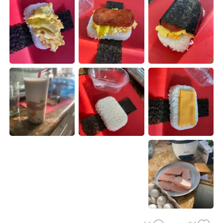
日本語
한국어
Русский
ไทย
Indonesia
Italiano
Türkçe
Tiếng Việt
Português