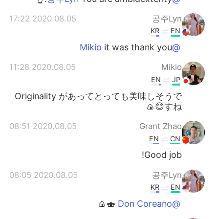
2020.08.05 17:22
공주Lyn
KR
EN
it was thank you
@Mikio
2020.08.05 11:28
Mikio
EN
JP
Originality があってとっても美味しそうで
すね😊🍙
2020.08.05 08:51
Grant Zhao
EN
CN
Good job!
2020.08.05 08:05
공주Lyn
KR
EN
🍣🍙
@Don Coreano