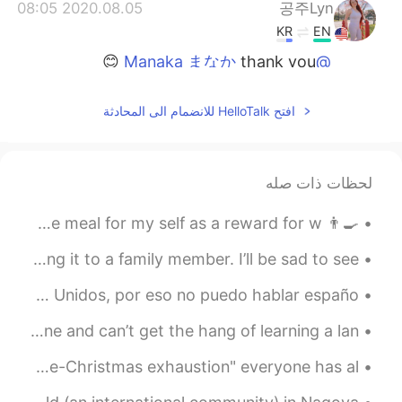
2020.08.05 08:05
공주Lyn
KR
EN
thank you 😊
@Manaka まなか
2020.08.05 07:56
Manaka まなか
افتح HelloTalk للانضمام الى المحادثة
EN
JP
自分の健康が気になって悲しかったの
で、今日は
ムスビ
を作りました。
لحظات ذات صله
自分の健康が気になって悲しかったの
で、今日は
おむすび
を作りました。
👨‍🍳 Last night after playing ping pong, I tried cooking a nice meal for my self as a reward for w...
私は
どう思いましたか？
I finished another painting, but this time I’m gifting it to a family member. I’ll be sad to see ...
どう思いましたか？
Soy Mexicano por la sangre pero nací y me crié en Estados Unidos, por eso no puedo hablar españo...
2020.08.05 07:44
Don Coreano
Don’t give up, even when it feels like you are all alone and can’t get the hang of learning a lan...
EN
KR
Alot of people didint come to class today, I call this "pre-Christmas exhaustion" everyone has al...
ㅜㅜ