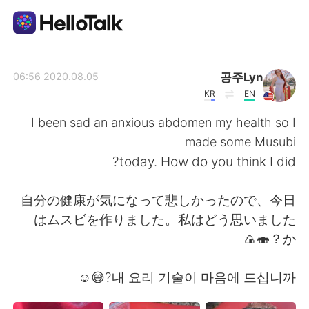
تطبيق تبادل اللغة
공주Lyn
2020.08.05 06:56
KR
EN
AI Grammar Checker
I been sad an anxious abdomen my health so I
made some Musubi
العربية
today. How do you think I did?
自分の健康が気になって悲しかったので、今日
English
简体中文
はムスビを作りました。私はどう思いました
か？🍣🍙
繁體中文
Español
내 요리 기술이 마음에 드십니까?😅☺️
Français
Deutsch