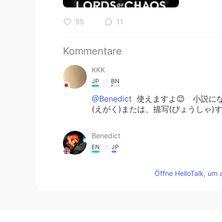
55
11
Kommentare
KKK
JP
BN
@Benedict
使えますよ😊 小説に
(えがく)または、描写(びょうしゃ)
Benedict
EN
JP
@KKK
ありがとう〜！✨ 最初に「
Öffne HelloTalk, um 
かもと思った。🙃
Mac
JP
EN