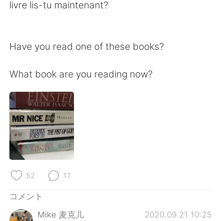
Deutsch
한국어
livre lis-tu maintenant?
Русский
ไทย
Have you read one of these books?
Indonesia
Italiano
What book are you reading now?
Türkçe
Tiếng Việt
Português
52
17
コメント
Mike 麦克儿
2020.09.21 10:25