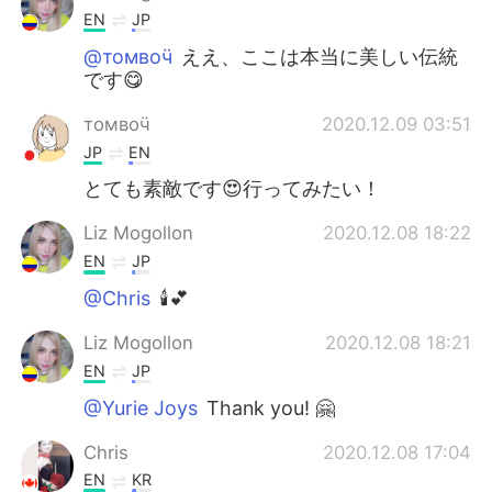
EN
JP
@томвоӵ
ええ、ここは本当に美しい伝統
です😋
томвоӵ
2020.12.09 03:51
JP
EN
とても素敵です😍行ってみたい！
Liz Mogollon
2020.12.08 18:22
EN
JP
@Chris
🕯️💕
Liz Mogollon
2020.12.08 18:21
EN
JP
@Yurie Joys
Thank you! 🤗
Chris
2020.12.08 17:04
EN
KR