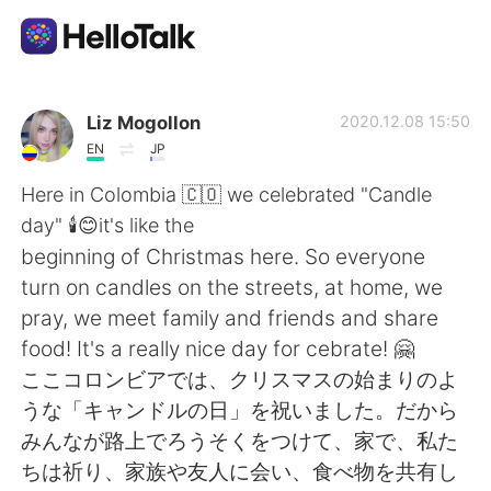
Sprachaustausch-App
Liz Mogollon
2020.12.08 15:50
EN
JP
AI Grammar Checker
Here in Colombia 🇨🇴 we celebrated "Candle
day" 🕯️😊it's like the
Deutsch
beginning of Christmas here. So everyone
turn on candles on the streets, at home, we
pray, we meet family and friends and share
English
简体中文
food! It's a really nice day for cebrate! 🤗
ここコロンビアでは、クリスマスの始まりのよ
繁體中文
Español
うな「キャンドルの日」を祝いました。だから
みんなが路上でろうそくをつけて、家で、私た
العربية
Français
ちは祈り、家族や友人に会い、食べ物を共有し