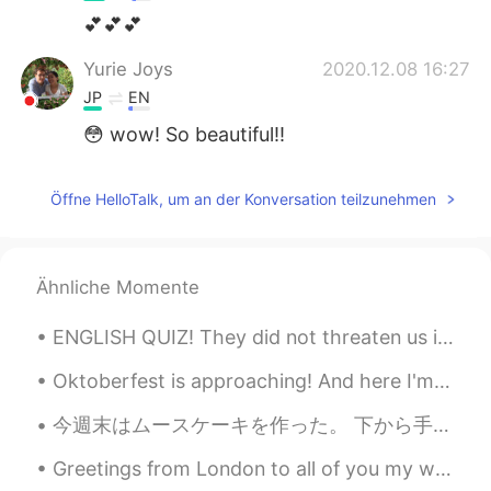
💕💕💕
Yurie Joys
2020.12.08 16:27
JP
EN
😳 wow! So beautiful!!
Öffne HelloTalk, um an der Konversation teilzunehmen
Ähnliche Momente
ENGLISH QUIZ! They did not threaten us in the swaggering way that I recalled from my previous st...
Oktoberfest is approaching! And here I'm stuck in a dilemma whether I should buy a new set of Dir...
今週末はムースケーキを作った。 下から手作りビスケット、チョコムース、苺ガナッシュ、苺ムース、ココアグラサージュ。全体的に濃厚で美味しかった。苺味は少し足りないかも。層的に苺ムース層だけは改善す...
Greetings from London to all of you my wonderful friends wherever you are . I hope that you’ve al...