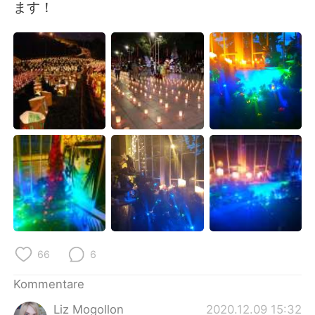
日本語
한국어
ます！
Русский
ไทย
Indonesia
Italiano
Türkçe
Tiếng Việt
Português
66
6
Kommentare
Liz Mogollon
2020.12.09 15:32