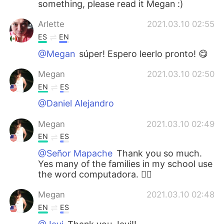
something, please read it Megan :)
Arlette
2021.03.10 02:55
ES
EN
@Megan
súper! Espero leerlo pronto! 😋
Megan
2021.03.10 02:50
EN
ES
@Daniel Alejandro
Megan
2021.03.10 02:49
EN
ES
@Señor Mapache
Thank you so much.
Yes many of the families in my school use
the word computadora. 👍🏽
Megan
2021.03.10 02:48
EN
ES