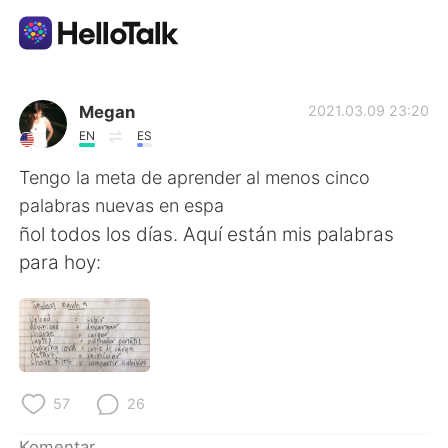
Aplikasi Pertukaran Bahasa
Megan
2021.03.09 23:20
EN
ES
AI Grammar Checker
Tengo la meta de aprender al menos cinco
palabras nuevas en espa
Indonesia
ñol todos los días. Aquí están mis palabras
para hoy:
English
简体中文
繁體中文
Español
العربية
Français
57
26
Komentar