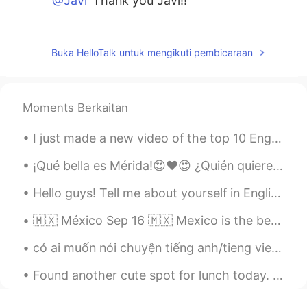
@Javi
Thank you Javi!!
Marisol
2021.03.10 02:48
ES
EN
Buka HelloTalk untuk mengikuti pembicaraan
@Megan
de nada☺️
Megan
2021.03.10 02:48
Moments Berkaitan
EN
ES
@Ale
Gracias!!
I just made a new video of the top 10 English verbs with example sentences. For all my chinese fr...
Megan
2021.03.10 02:46
¡Qué bella es Mérida!😍❤️😍 ¿Quién quiere ir conmigo la próxima vez? Podemos tomar café y explor...
EN
ES
Hello guys! Tell me about yourself in English or your language in the comments! ♥️ And I would li...
@Ale S.
gracias Manu!
🇲🇽 México Sep 16 🇲🇽 Mexico is the best place to be on September 16, Mexican Independence Day. Th...
Megan
2021.03.10 02:45
có ai muốn nói chuyện tiếng anh/tieng viet không? Would anyone like to speak in English/Vietname...
EN
ES
@Marisol
Found another cute spot for lunch today. Super cute decor and great food. “You drive me crazy ju...
Megan
2021.03.10 02:43