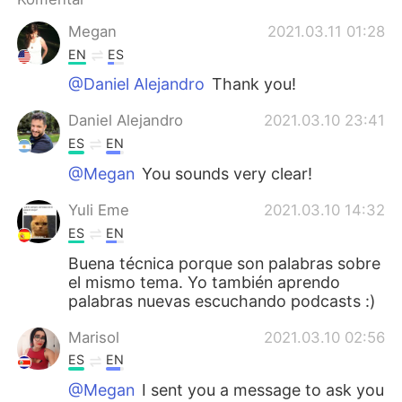
Deutsch
日本語
Megan
2021.03.11 01:28
한국어
Русский
EN
ES
@Daniel Alejandro
Thank you!
ไทย
Italiano
Daniel Alejandro
2021.03.10 23:41
Türkçe
Tiếng Việt
ES
EN
@Megan
You sounds very clear!
Português
Yuli Eme
2021.03.10 14:32
ES
EN
Buena técnica porque son palabras sobre
el mismo tema. Yo también aprendo
palabras nuevas escuchando podcasts :)
Marisol
2021.03.10 02:56
ES
EN
@Megan
I sent you a message to ask you