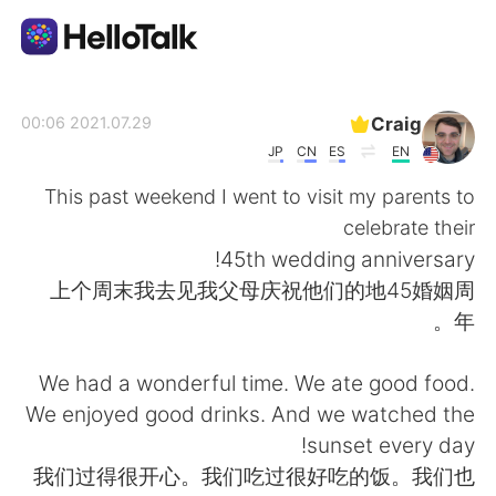
تطبيق تبادل اللغة
Craig
2021.07.29 00:06
JP
CN
ES
EN
AI Grammar Checker
This past weekend I went to visit my parents to
celebrate their
العربية
45th wedding anniversary!
上个周末我去见我父母庆祝他们的地45婚姻周
年。
English
简体中文
We had a wonderful time. We ate good food.
繁體中文
Español
We enjoyed good drinks. And we watched the
sunset every day!
Français
Deutsch
我们过得很开心。我们吃过很好吃的饭。我们也