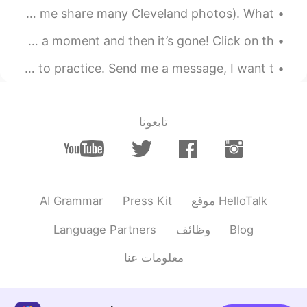
I miss and love my hometown Cleveland Ohio♡. (You will see me share many Cleveland photos). What ...
2021.07.29 00:44
Jade
EN
CN
Live pic as I sit outside with my dogs! Rainbow for only a moment and then it’s gone! Click on th...
上个周末我去见我父母庆祝他们的
地
45
Good afternoon wonderful people! Here is a poem for you to practice. Send me a message, I want t...
婚姻周年。
上个周末我去见我父母庆祝他们的
第
45
个
婚姻周年。
تابعونا
我们也出去钓
鱼
几次。
。
我们也出去钓
过
几次
鱼
2021.07.29 00:25
QS
AI Grammar
Press Kit
موقع HelloTalk
EN
CN
Maybe the fish went to a party also.😊
Language Partners
وظائف
Blog
2021.07.29 00:15
Willow
معلومات عنا
EN
CN
wedding anniversary: 结婚纪念日👍