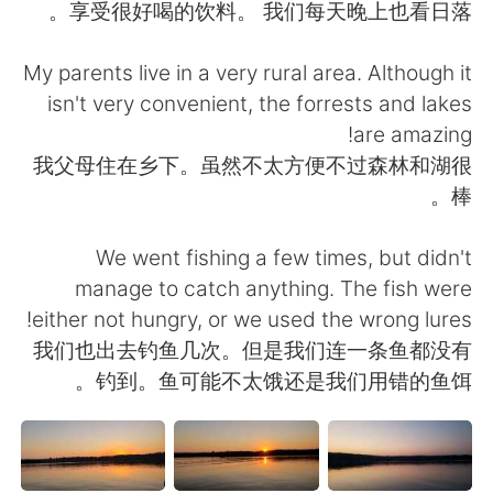
日本語
한국어
享受很好喝的饮料。 我们每天晚上也看日落。
Русский
ไทย
My parents live in a very rural area. Although it
isn't very convenient, the forrests and lakes
Indonesia
Italiano
are amazing!
我父母住在乡下。虽然不太方便不过森林和湖很
Türkçe
Tiếng Việt
棒。
Português
We went fishing a few times, but didn't
manage to catch anything. The fish were
either not hungry, or we used the wrong lures!
我们也出去钓鱼几次。但是我们连一条鱼都没有
钓到。鱼可能不太饿还是我们用错的鱼饵。