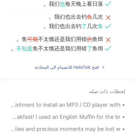
我们
也
每天晚上看日落。
我们也出去钓
鱼
几次。
。
我们也出去钓
了
几次
鱼
鱼
可能
不太饿还是我们用错
的
鱼饵。
不知是
鱼不太饿还是我们用错
了
鱼饵。
2021.07.29 01:16
盛昱龙
افتح HelloTalk للانضمام الى المحادثة
EN
CN
上个周末我去见我父母庆祝他们的
地
45
婚姻周年。
لحظات ذات صله
上个周末我去见我父母庆祝他们的
第
45
个
婚姻周年。
My car CD player broke weeks ago. Today I made an appointment to install an MP3 / CD player with...
我们吃
过
很好吃的饭。
This morning I made a sausage and egg sandwich for breakfast! I used an English Muffin for the br...
我们吃
了
很好吃的饭。
Good Morning We know what is best for us. Often opportunities and precious moments may be lost w...