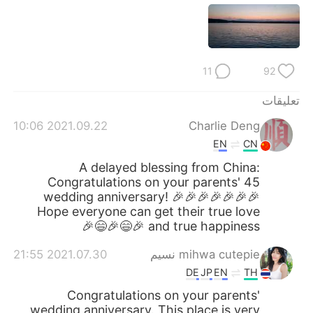
11
92
تعليقات
2021.09.22 10:06
Charlie Deng
EN
CN
A delayed blessing from China:
Congratulations on your parents' 45
wedding anniversary! 🎉🎉🎉🎉🎉🎉🎉
Hope everyone can get their true love
and true happiness 🎉😄🎉😄🎉
2021.07.30 21:55
mihwa cutepie نسيم
DE
JP
EN
TH
Congratulations on your parents'
wedding anniversary. This place is very