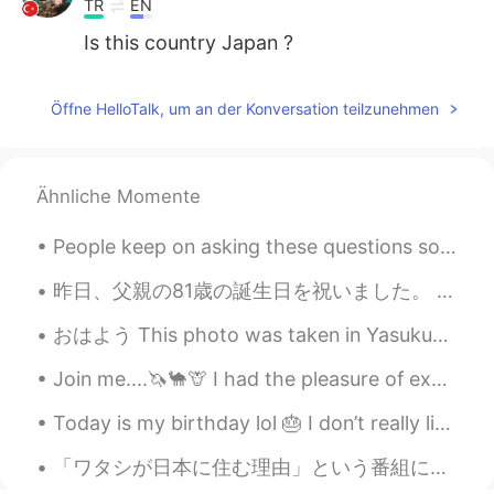
TR
EN
Is this country Japan ?
Öffne HelloTalk, um an der Konversation teilzunehmen
Ähnliche Momente
People keep on asking these questions so I decided to answer them again and pin it to my profile ...
昨日、父親の81歳の誕生日を祝いました。 コロナウイルスのせいで、去年、パーティーができなくて、寂しかったです。 でも、今年、みんなワクチンを受けたので、安全に集まりました。 久しぶりに家族にみ...
おはよう This photo was taken in Yasukuni Shrine this year in March. It was my last day in Japan. (a...
Join me....🦄🐪🦒 I had the pleasure of exploring and indulging in crude photography on my birthday 💕
Today is my birthday lol 🎂 I don’t really like to celebrate my birthday though 😅 It was still a ...
「ワタシが日本に住む理由」という番組に出ることになりました! 番組の放送は明日、9月7日(月)です。BSテレビ東京、夜9時からスタート! 全国放送なので、暇ならどうぞみてください。 あまり期待...