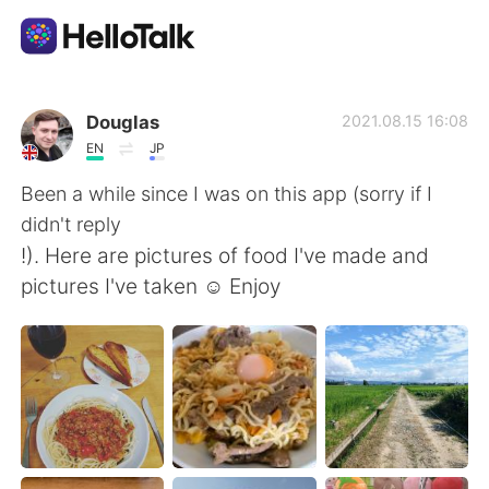
Sprachaustausch-App
Douglas
2021.08.15 16:08
EN
JP
AI Grammar Checker
Been a while since I was on this app (sorry if I
didn't reply
Deutsch
!). Here are pictures of food I've made and
pictures I've taken ☺️ Enjoy
English
简体中文
繁體中文
Español
العربية
Français