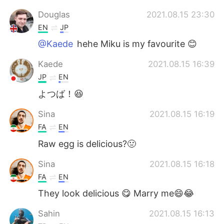
Douglas
2021.08.15 23:30
EN
JP
@Kaede
hehe Miku is my favourite 😊
Kaede
2021.08.15 16:39
JP
EN
よつば！😆
Sina
2021.08.15 16:19
FA
EN
Raw egg is delicious?🤢
Sina
2021.08.15 16:18
FA
EN
They look delicious 😋 Marry me😄😂
Sahin
2021.08.15 16:13