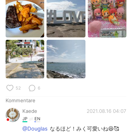
日本語
한국어
Русский
ไทย
Indonesia
Italiano
Türkçe
Tiếng Việt
Português
52
6
Kommentare
Kaede
2021.08.16 04:07
JP
EN
@Douglas
なるほど！みく可愛いね😆🥰