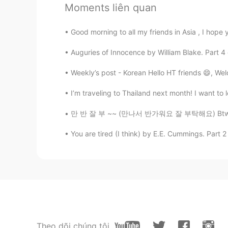
garlic
Moments liên quan
JP
EN
Good morning to all my friends in Asia , I hope
え、趣味、プロ？すごいな。
Auguries of Innocence by William Blake. Part 4 
Miyuki
JP
EN
Weekly’s post - Korean Hello HT friends 😄, We
おいしそうすぎます
I’m traveling to Thailand next month! I want to l
만 반 잘 부 ~~ (만나서 반가워요 잘 부탁해요) Btw I’m think
Noko
JP
EN
You are tired (I think) by E.E. Cummings. Part 2 
おいしそう🤤そしてとても美しい！
Asami
JP
EN
美味しそうすぎる…🥺🥺🙄🙄🥺🙄🥺🙄🥺
Theo dõi chúng tôi