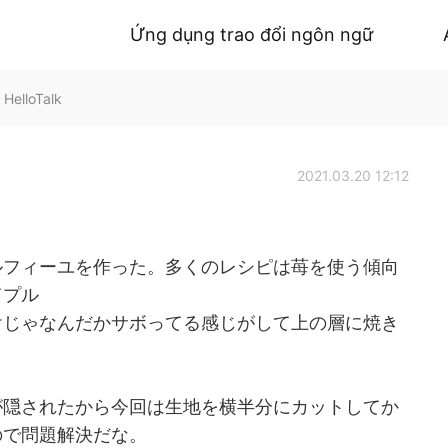
Ứng dụng trao đổi ngôn ngữ
 HelloTalk
2021.03.20 12:12
ルフィーユを作った。多くのレシピは苺を使う傾向
てプル
けじゃなんだかサボってる感じがして上の層に焼き
が隠されたから今回は生地を横半分にカットしてか
ので問題解決だな。