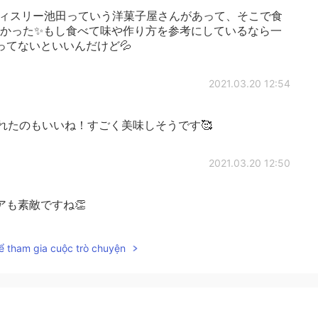
ティスリー池田っていう洋菓子屋さんがあって、そこで食
しかった✨もし食べて味や作り方を参考にしているなら一
てないといいんだけど💦
2021.03.20 12:54
れたのもいいね！すごく美味しそうです🥰
2021.03.20 12:50
も素敵ですね👏
2021.03.20 12:42
ể tham gia cuộc trò chuyện
ミルフィーユ、おいしそう😆食べたい‼️