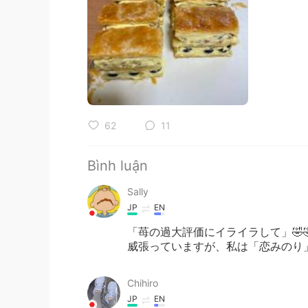
62
11
Bình luận
Sally
JP
EN
「苺の過大評価にイライラして」🤣
威張っていますが、私は「恋みのり」
Chihiro
JP
EN