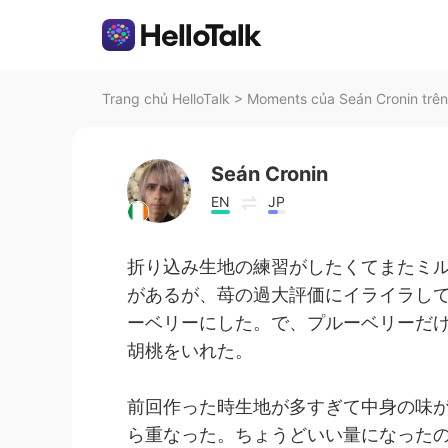
Trang chủ HelloTalk
>
Moments của Seán Cronin trên
Seán Cronin
EN
JP
折り込み生地の練習がしたくてまたミ
があるが、苺の過大評価にイライラし
ーベリーにした。で、プルーベリーだ
胡桃をいれた。
前回作った時生地が多すぎて中身の味
ら重なった。ちょうどいい量になった