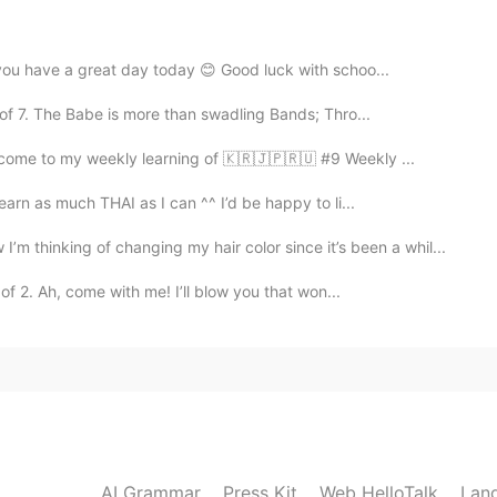
2021.03.20 12:25
 you have a great day today 😊 Good luck with schoo...
of 7. The Babe is more than swadling Bands; Thro...
2021.03.20 12:20
lcome to my weekly learning of 🇰🇷🇯🇵🇷🇺 #9 Weekly ...
earn as much THAI as I can ^^ I’d be happy to li...
ing of changing my hair color since it’s been a whil...
2021.03.20 12:18
of 2. Ah, come with me! I’ll blow you that won...
2021.03.20 12:15
🙄🥺🙄🙄🥺🥺🙄🥺🙄🥺🙄
AI Grammar
Press Kit
Web HelloTalk
Lan