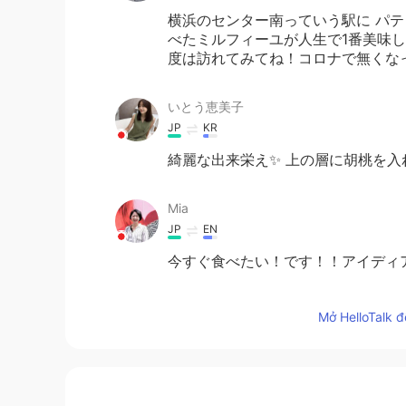
横浜のセンター南っていう駅に パ
べたミルフィーユが人生で1番美味
度は訪れてみてね！コロナで無くなっ
いとう恵美子
JP
KR
綺麗な出来栄え✨ 上の層に胡桃を入
Mia
JP
EN
今すぐ食べたい！です！！アイディア
meme
Mở HelloTalk đ
JP
EN
プルーベリー→ブルーベリーかな？ 