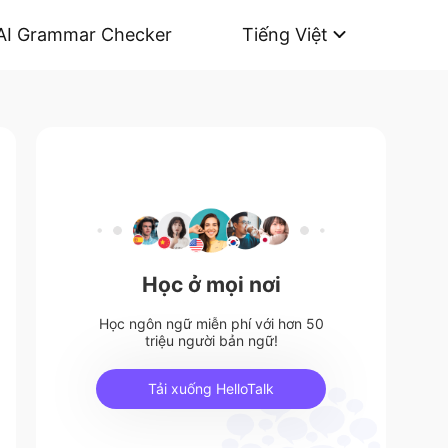
AI Grammar Checker
Tiếng Việt
Học ở mọi nơi
Học ngôn ngữ miễn phí với hơn 50
triệu người bản ngữ!
Tải xuống HelloTalk