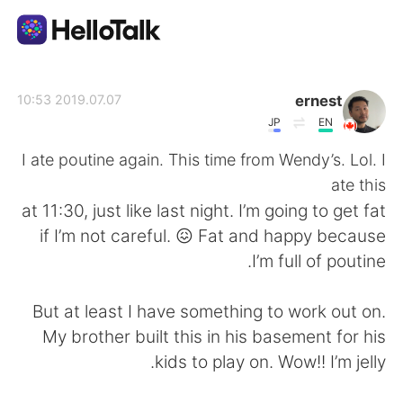
تطبيق تبادل اللغة
ernest
2019.07.07 10:53
JP
EN
AI Grammar Checker
I ate poutine again. This time from Wendy’s. Lol. I
ate this
العربية
at 11:30, just like last night. I’m going to get fat
if I’m not careful. 😖 Fat and happy because
I’m full of poutine.
English
简体中文
But at least I have something to work out on.
繁體中文
Español
My brother built this in his basement for his
kids to play on. Wow!! I’m jelly.
Français
Deutsch