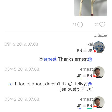
21
74
تعليقات
2019.07.08 09:19
kai
EN
JP
Thanks ernest😉
@ernest
2019.07.08 03:45
ernest
JP
EN
It looks good, doesn’t it? 😄 Jellyと
@kai
jealousは同じだ！
2019.07.08 03:42
ernest
JP
EN