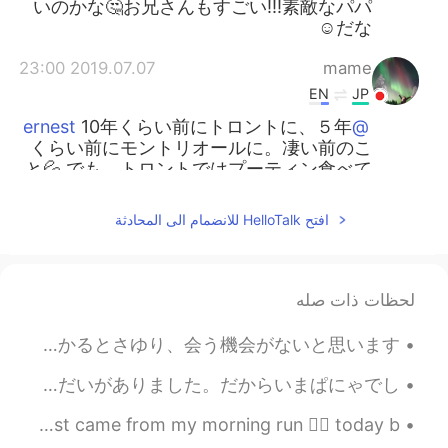
いのかな🤔お兄さんもすごい!!!素敵なパパ
だな☺
2019.07.07 23:00
mame
EN
JP
10年くらい前にトロントに、５年
@ernest
くらい前にモントリオールに。凄い前のこ
と💦 でも、トロントではプーティン食べて
ないなあ。モントリオールで、プーティン
とベーグルをいっぱい食べた！😋😋🥯
افتح HelloTalk للانضمام الى المحادثة
2019.07.07 20:25
ernest
JP
EN
لحظات ذات صله
笑笑😄 手作りモンキーバーを作っ
@kani
た！ プーティンはカナダの大人気な料理！
昨日は最高の土曜日だった。めっちゃ楽しかった :) 僕の家で友達、ゲーム、酒、餃子、音楽、花火。HTは本当にいい事だ。無かったら、この素晴らしい人に、ひかるとさゆり、会う機会がないと思います。...
😁
私は料理じんです！ 一番好きいな仕事は寿司を巣繰りました。 でも前のレストランはいっぱいsexual harrassment(日本ほてなんですか??)のもんだいがありました。だからいまぱにゃでし...
2019.07.07 20:08
ernest
JP
EN
Good morning from Canada 🍁 today it will be cloudy ⛅️! Just came from my morning run 🏃‍♂️ today b...