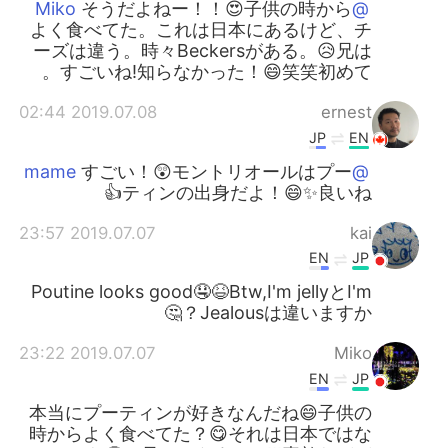
そうだよねー！！😍子供の時から
@Miko
よく食べてた。これは日本にあるけど、チ
ーズは違う。時々Beckersがある。😥兄は
すごいね!知らなかった！😄笑笑初めて。
2019.07.08 02:44
ernest
JP
EN
すごい！😲モントリオールはプー
@mame
ティンの出身だよ！😄✨良いね👍
2019.07.07 23:57
kai
EN
JP
Poutine looks good🤤😆Btw,I'm jellyとI'm
Jealousは違いますか？🤔
2019.07.07 23:22
Miko
EN
JP
本当にプーティンが好きなんだね😄子供の
時からよく食べてた？😋それは日本ではな