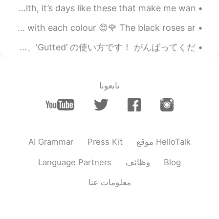
食べたことがある！😃 良いね！
@mame
Recently I’ve been really struggling with my mental health, it’s days like these that make me wan...
👍 いつカナダに行った？🇨🇦
The rose can have so many colours and still look gorgeous with each colour 😍🌹 The black roses ar...
2019.07.07 20:03
ernest
JP
EN
今日の英語! 🇬🇧 Today we will learn how to use the phrase ‘Guttedッスンは、便利なフレーズ、‘Gutted’ の使い方です！ がんばってくだ...
It’s been raining here too. Take a
@koo
vacation here again some day. 😄 Try it!
تابعونا
2019.07.07 20:01
ernest
JP
EN
そう！jellyは羨ましい。Jellyは
@rikoriko
jealousだ。
AI Grammar
Press Kit
موقع HelloTalk
2019.07.07 19:54
ernest
Language Partners
وظائف
Blog
JP
EN
笑笑😄
@Tomomi
معلومات عنا
2019.07.07 19:51
ernest
JP
EN