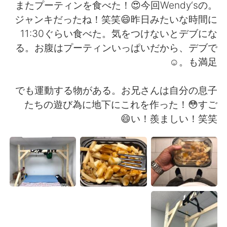
日本語
한국어
またプーティンを食べた！😍今回Wendy‘sの。
ジャンキだったね！笑笑😄昨日みたいな時間に
Русский
ไทย
11:30ぐらい食べた。気をつけないとデブにな
る。お腹はプーティンいっぱいだから、デブで
Indonesia
Italiano
も満足。☺
Türkçe
Tiếng Việt
でも運動する物がある。お兄さんは自分の息子
たちの遊び為に地下にこれを作った！😳すご
Português
い！羨ましい！笑笑😄