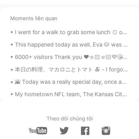
Moments liên quan
I went for a walk to grab some lunch 🍞 of course I found some flowers along the way. The wind w...
This happened today as well. Eva 🐶 was feeling down so I went and got her a new toy 🦥 She is feel...
6000+ visitors Thank you ❤️🤜🏻🤛🏻💜😘👍🏻✌🏻⭐ 기본적으로 한국인은 아시아의 말보로 남자 다. 😎😁😂😉❤️✌🏻 시간, 잠시 멈춰주세요. | Tim...
本日の料理、マカロニとトマト 🍝 - I forgot to include onions and realized it after I had done cooking 🙃. But st...
🌇 Today was a really special day, once again I got the chance to workout outside and take my came...
My hometown NFL team, The Kansas City Chiefs, won the playoff game today, took some pictures ...
Theo dõi chúng tôi