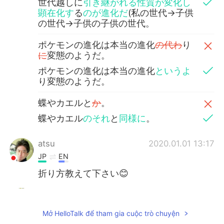
世代越しに
引き継がれる性質が変化し
顕在化す
る
のが進化だ
(私の世代→子供
の世代→子供の子供の世代。
ポケモンの進化は本当の進化
の代わ
り
に
変態のようだ。
ポケモンの進化は本当の進化
というよ
り変態のようだ。
蝶やカエルと
か
。
蝶やカエル
のそれ
と
同様に
。
atsu
2020.01.01 13:17
JP
EN
折り方教えて下さい😊
manami
2020.01.01 13:14
JP
EN
Mở HelloTalk để tham gia cuộc trò chuyện
上手すぎる✨✨