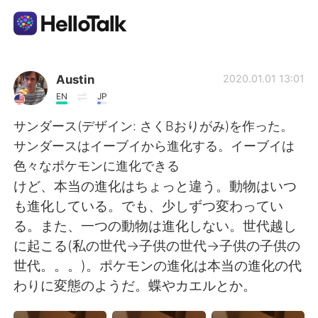
Ứng dụng trao đổi ngôn ngữ
Austin
2020.01.01 13:01
EN
JP
AI Grammar Checker
サンダース(デザイン: さくBおりがみ)を作った。
サンダースはイーブイから進化する。イーブイは
Tiếng Việt
色々なポケモンに進化できる
けど、本当の進化はちょっと違う。動物はいつ
も進化している。でも、少しずつ変わってい
English
简体中文
る。また、一つの動物は進化しない。世代越し
に起こる(私の世代→子供の世代→子供の子供の
繁體中文
Español
世代。。。)。ポケモンの進化は本当の進化の代
わりに変態のようだ。蝶やカエルとか。
العربية
Français