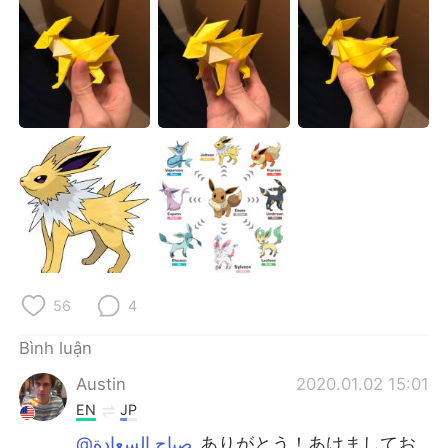
Deutsch
日本語
한국어
Русский
ไทย
Indonesia
Italiano
Türkçe
Português
56
4
Bình luận
Austin
2020.01.02 15:01
EN
JP
@صباح السعادة
ありがとう！あけましてお