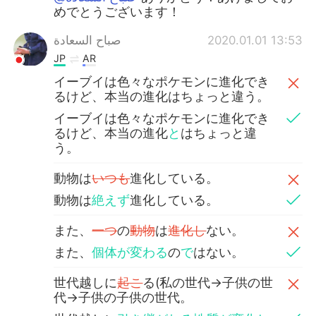
めでとうございます！
صباح السعادة
2020.01.01 13:53
JP
AR
イーブイは色々なポケモンに進化でき
るけど、本当の進化はちょっと違う。
イーブイは色々なポケモンに進化でき
るけど、本当の進化
と
はちょっと違
う。
動物は
いつも
進化している。
動物は
絶えず
進化している。
また、
一つ
の
動物
は
進化し
ない。
また、
個体が変わる
の
で
はない。
世代越しに
起こ
る(私の世代→子供の世
代→子供の子供の世代。