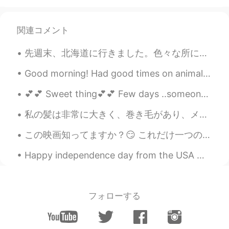
関連コメント
先週末、北海道に行きました。色々な所に行けて良かったです。ビールが大好きだから、いっぱいサッポロビールを飲みました。サッポロビール博物館でしか買えないビールがあって本当に美味しかったです。天気は...
Good morning! Had good times on animal crossing decorating my home☺️🏡 My breakfast > Greek yogur...
💕💕 Sweet thing💕💕 Few days ..someone here just send to me ( today's song) everyday and we don't ev...
私の髪は非常に大きく、巻き毛があり、メンテナンスが困難です。時々私はハゲだったらいいのに！👴😂 頭を剃る準備としてたくさんのかつらを購入しました 💇 しかし、私はもう若い人ではありません。そんな...
この映画知ってますか？😏 これだけ一つのスタジオジブリの映画を見た。 面白いくて深い意味ありげな映画と思った。 人間の世界と自然界が喧嘩している話はこの頃多い言ってます。でもこの映画によるそんな...
Happy independence day from the USA 😁😁😁🇺🇸. I wish it were happier times right now, but were makin...
フォローする