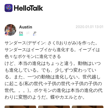
語学交換アプリ
Austin
2020.01.01 13:01
EN
JP
AI Grammar Checker
サンダース(デザイン: さくBおりがみ)を作った。
サンダースはイーブイから進化する。イーブイは
日本語
色々なポケモンに進化できる
けど、本当の進化はちょっと違う。動物はいつ
も進化している。でも、少しずつ変わってい
English
简体中文
る。また、一つの動物は進化しない。世代越し
に起こる(私の世代→子供の世代→子供の子供の
繁體中文
Español
世代。。。)。ポケモンの進化は本当の進化の代
わりに変態のようだ。蝶やカエルとか。
العربية
Français