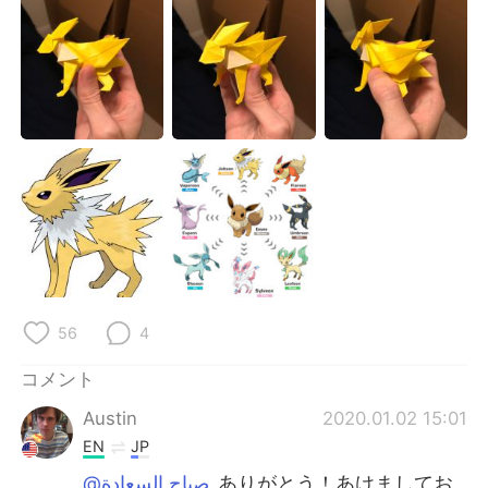
Deutsch
한국어
Русский
ไทย
Indonesia
Italiano
Türkçe
Tiếng Việt
Português
56
4
コメント
Austin
2020.01.02 15:01
EN
JP
@صباح السعادة
ありがとう！あけましてお