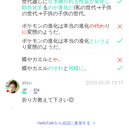
世代越しに
引き継がれる性質が変化し
顕在化す
る
のが進化だ
(私の世代→子供
の世代→子供の子供の世代。
ポケモンの進化は本当の進化
の代わ
り
に
変態のようだ。
ポケモンの進化は本当の進化
というよ
り変態のようだ。
蝶やカエルと
か
。
蝶やカエル
のそれ
と
同様に
。
atsu
2020.01.01 13:17
JP
EN
折り方教えて下さい😊
manami
2020.01.01 13:14
JP
EN
HelloTalkから会話に参加する
上手すぎる✨✨