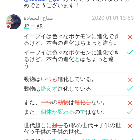
めでとうございます！
صباح السعادة
2020.01.01 13:53
JP
AR
イーブイは色々なポケモンに進化でき
るけど、本当の進化はちょっと違う。
イーブイは色々なポケモンに進化でき
るけど、本当の進化
と
はちょっと違
う。
動物は
いつも
進化している。
動物は
絶えず
進化している。
また、
一つ
の
動物
は
進化し
ない。
また、
個体が変わる
の
で
はない。
世代越しに
起こ
る(私の世代→子供の世
代→子供の子供の世代。