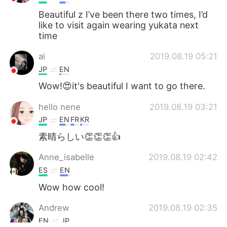
Beautiful z I’ve been there two times, I’d
like to visit again wearing yukata next
time
ai
2019.08.19 05:21
JP
EN
Wow!😍it's beautiful I want to go there.
hello nene
2019.08.19 03:21
JP
EN
FR
KR
素晴らしい👏👏👏👍
Anne_isabelle
2019.08.19 02:42
ES
EN
Wow how cool!
Andrew
2019.08.19 02:35
EN
JP