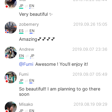
JP
EN
Very beautiful ✨
zobemery
2019.09.26 15:05
ES
EN
Amazing💕💕💕💕
Andrew
2019.09.07 23:36
EN
JP
@Fumi
Awesome ! You’ll enjoy it!
Fumi
2019.09.07 05:49
JP
EN
So beautiful!! I am planning to go there
soon
Misako
2019.08.19 09:29
JP
EN