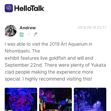
Aplikasi Pertukaran Bahasa
Andrew
2019.08.19 02:17
EN
JP
AI Grammar Checker
I was able to visit the 2019 Art Aquarium in
Nihombashi. The
Indonesia
exhibit features live goldfish and will end
September 22nd. There were plenty of Yukata
clad people making the experience more
English
简体中文
special. I highly recommend visiting this!
繁體中文
Español
العربية
Français