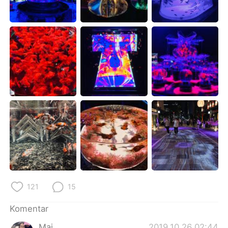
Deutsch
日本語
한국어
Русский
ไทย
Italiano
Türkçe
Tiếng Việt
Português
121
15
Komentar
Mai
2019.10.26 02:44