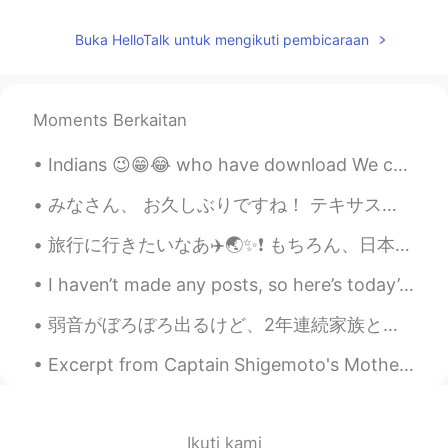
@愛あい
Thank you! It’s really easy to
Buka HelloTalk untuk mengikuti pembicaraan
take good photos when the exhibit is so
beautiful by itself, haha.
Rei
2019.08.19 02:35
Moments Berkaitan
JP
EN
@Andrew
Thank you😆
Indians 😉😁😂 who have download We chat after government banned 🤭🤫 i don't understand why Indian...
Andrew
2019.08.19 02:34
みなさん、 お久しぶりですね！ テキサスでは卵とミルクとパンを買えませんよ！ とても大変だね😩 おなかがすいた！ 金曜日、カナダ🇨🇦に行かなければならないよ、でも行きたくない😅 ちょっと心配し...
EN
JP
旅行に行きたいなあ✈️🌏✨❗️ もちろん、日本に早く戻りたい🇯🇵❤️日本以外で、一番好きな旅行はハワイに行く時だった🌺 ハワイの旅でこれらの写真を撮った📸本当に美しい場所だよね。楽園だと思う...
@Rei
It is right across from Mitsukoshi-
Mae!
I haven’t made any posts, so here’s today’s outfit.☺️ • I’ve been putting off learning Korean to ...
愛あい
2019.08.19 02:30
弱音がぼろぼろ出るけど、2年連続家族とクリスマス過ごせなくて辛い。僕は10年前からいろんな国に住んできたけど、年末だけは必ず家族と過ごしてた。一人で過ごすのは一年前日本に来てからだけだ。今年で人...
JP
EN
Excerpt from Captain Shigemoto's Mother by Jun'ichirō Tanizaki. He also exchanged pledges with a...
You really take good photos!
Rei
2019.08.19 02:25
Ikuti kami