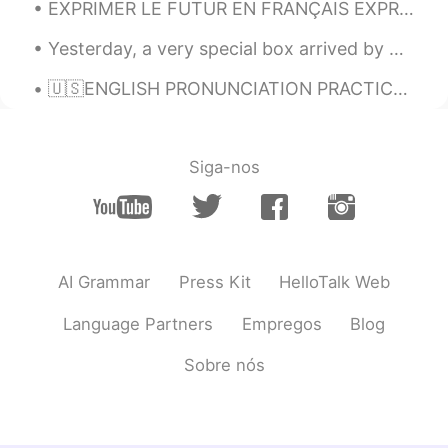
EXPRIMER LE FUTUR EN FRANÇAIS EXPRESSING THE FUTURE IN FRENCH The most common way of expressing ...
정말 잘 부르시네요! 아름다워요! 😍👏👏👏
👏👏 예전이지만 저도 불렀던게 있지 싶은
Yesterday, a very special box arrived by post 🖤❤🤍💙. My family gathered to open it. A friend and...
데.. ㅎㅎ
🇺🇸ENGLISH PRONUNCIATION PRACTICE 🎧Listen and leave your recording🔊 The aeroplane and the radio h...
David chang
2020.10.10 23:56
KR
EN
아리랑 너무 멋지게 부르셨어요. 고맙습니
Siga-nos
다. 😊
Alia 알리아
2020.10.09 13:59
EN
KR
@estella
Yay! Enjoy it! 🥳🥂😘🌷
AI Grammar
Press Kit
HelloTalk Web
Alia 알리아
2020.10.09 13:59
Language Partners
Empregos
Blog
EN
KR
Sobre nós
@ANSEE
제 한국어 실력을 향상시켜 주셔
서 감사합니다🙂👍🏻🙏🏻
estella
2020.10.09 12:59