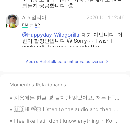
되는지 궁금합니다. 😊
Alia 알리아
2020.10.11 12:46
EN
KR
@Happyday_Wildgorilla
제가 아닙니다. 어
린이 합창단입니다.😥 Sorry~~ I wish I
could edit the post and add the
reference. Don't be too disappointed! The
child sings so beautifully!
Abra o HelloTalk para entrar na conversa
Alia 알리아
2020.10.11 12:44
EN
KR
Momentos Relacionados
@David chang
미안해요... 😥 제가 아닙니
다. 어린이 합창단입니다. I apologize I
처음에는 한글 몇 글자만 읽었어요. 저는 HT 커뮤니티를 만났습니다. Thanks to this, within 4 months I am able to navigate beau...
forgot to add the reference.😥
🇺🇸Hi!👋🏻 Listen to the audio and then leave yours 🔊. I will help you with your pronunciation🙂 Wa...
Happyday_Wildgorilla
2020.10.11 09:11
KR
JP
I feel like I still don't know anything in Korean 🤣 but if I take a closer look at the past few m...
알리아 님이 부르신 아리랑이에요? 정말요?