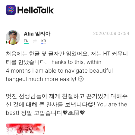
Aplicativo de troca de idioma
Alia 알리아
2020.10.09 07:54
EN
KR
AI Grammar Checker
처음에는 한글 몇 글자만 읽었어요. 저는 HT 커뮤니
티를 만났습니다. Thanks to this, within
Português
4 months I am able to navigate beautiful
hangeul much more easily! 🙂
English
简体中文
멋진 선생님들이 제게 친절하고 끈기있게 대해주
신 것에 대해 큰 찬사를 보냅니다😍! You are the
繁體中文
Español
best! 정말 고맙습니다💖🙏🏻💖
العربية
Français