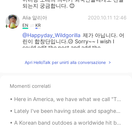
되는지 궁금합니다. 😊
Alia 알리아
2020.10.11 12:46
EN
KR
@Happyday_Wildgorilla
제가 아닙니다. 어
린이 합창단입니다.😥 Sorry~~ I wish I
could edit the post and add the
reference. Don't be too disappointed! The
child sings so beautifully!
Apri HelloTalk per unirti alla conversazione
Alia 알리아
2020.10.11 12:44
EN
KR
Momenti correlati
@David chang
미안해요... 😥 제가 아닙니
다. 어린이 합창단입니다. I apologize I
Here in America, we have what we call "Taco Tuesday 🌮". But today I am making it Taco Friday! At ...
forgot to add the reference.😥
Lately I've been having steak and spaghetti every night for dinner and I probably won't be gettin...
Happyday_Wildgorilla
2020.10.11 09:11
KR
JP
A Korean band outdoes a worldwide hit by very far 😍🎶! to outdo: To do something much better than...
알리아 님이 부르신 아리랑이에요? 정말요?