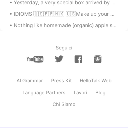
Yesterday, a very special box arrived by post 🖤❤🤍💙. My family gathered to open it. A friend and...
정말 잘 부르시네요! 아름다워요! 😍👏👏👏
👏👏 예전이지만 저도 불렀던게 있지 싶은
IDIOMS 🇺🇸🇫🇷🇲🇽 🇺🇸Make up your mind. 🇫🇷Décide(-toi). / Il faut que tu (te) décides. 🇲🇽Decídete. 🇺...
데.. ㅎㅎ
Nothing like homemade (organic) apple sauce and chocolate protein (vegan but I'm not a vegan) pan...
David chang
2020.10.10 23:56
KR
EN
아리랑 너무 멋지게 부르셨어요. 고맙습니
Seguici
다. 😊
Alia 알리아
2020.10.09 13:59
EN
KR
@estella
Yay! Enjoy it! 🥳🥂😘🌷
AI Grammar
Press Kit
HelloTalk Web
Alia 알리아
2020.10.09 13:59
Language Partners
Lavori
Blog
EN
KR
Chi Siamo
@ANSEE
제 한국어 실력을 향상시켜 주셔
서 감사합니다🙂👍🏻🙏🏻
estella
2020.10.09 12:59