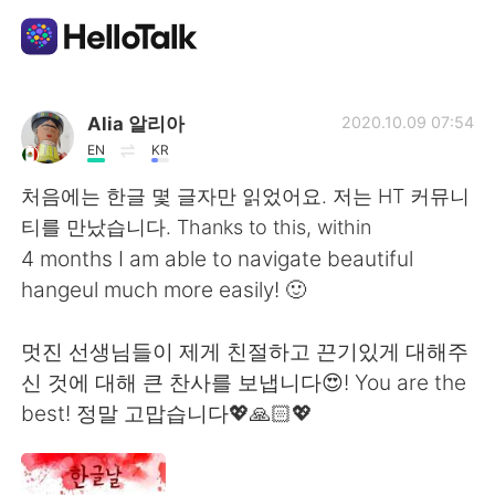
App di scambio linguistico
Alia 알리아
2020.10.09 07:54
EN
KR
AI Grammar Checker
처음에는 한글 몇 글자만 읽었어요. 저는 HT 커뮤니
티를 만났습니다. Thanks to this, within
Italiano
4 months I am able to navigate beautiful
hangeul much more easily! 🙂
English
简体中文
멋진 선생님들이 제게 친절하고 끈기있게 대해주
신 것에 대해 큰 찬사를 보냅니다😍! You are the
繁體中文
Español
best! 정말 고맙습니다💖🙏🏻💖
العربية
Français