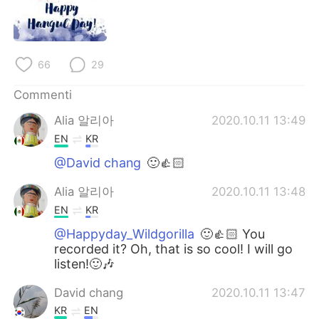
Deutsch
日本語
한국어
Русский
66
29
ไทย
Indonesia
Commenti
Türkçe
Tiếng Việt
Alia 알리아
2020.10.11 13:49
EN
KR
Português
@David chang
🙂👍🏻
Alia 알리아
2020.10.11 13:48
EN
KR
@Happyday_Wildgorilla
🙂👍🏻 You
recorded it? Oh, that is so cool! I will go
listen!🙂🎶
David chang
2020.10.11 13:47
KR
EN