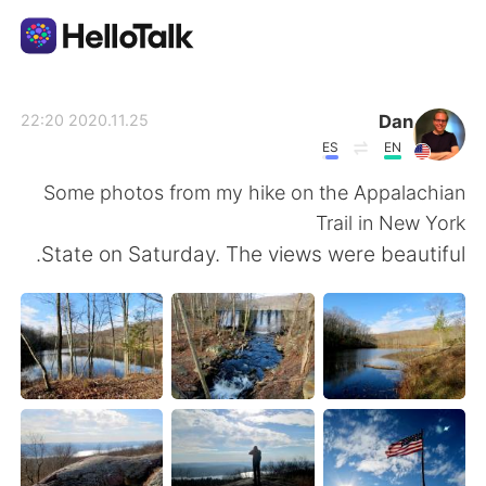
تطبيق تبادل اللغة
Dan
2020.11.25 22:20
ES
EN
AI Grammar Checker
Some photos from my hike on the Appalachian
Trail in New York
العربية
State on Saturday. The views were beautiful.
English
简体中文
繁體中文
Español
Français
Deutsch