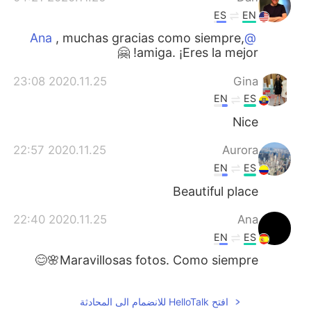
ES
EN
, muchas gracias como siempre,
@Ana
amiga. ¡Eres la mejor! 🤗
2020.11.25 23:08
Gina
EN
ES
Nice
2020.11.25 22:57
Aurora
EN
ES
Beautiful place
2020.11.25 22:40
Ana
EN
ES
Maravillosas fotos. Como siempre🌸😊
افتح HelloTalk للانضمام الى المحادثة