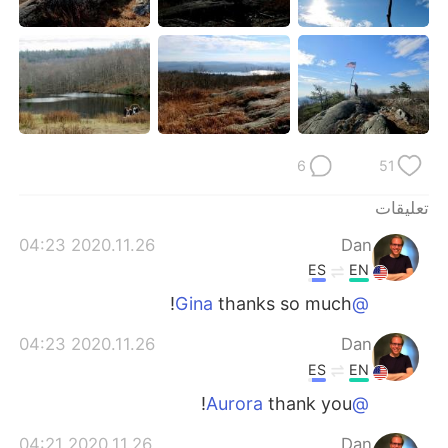
日本語
한국어
Русский
ไทย
Indonesia
Italiano
Türkçe
Tiếng Việt
6
51
Português
تعليقات
2020.11.26 04:23
Dan
ES
EN
thanks so much!
@Gina
2020.11.26 04:23
Dan
ES
EN
thank you!
@Aurora
2020.11.26 04:21
Dan