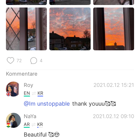
日本語
한국어
Русский
ไทย
Indonesia
Italiano
Türkçe
Tiếng Việt
72
4
Português
Kommentare
Roy
2021.02.12 15:21
EN
KR
@Im unstoppable
thank youuu🥰🥰
NaYa
2021.02.12 09:10
AR
KR
Beautiful 🥰😍