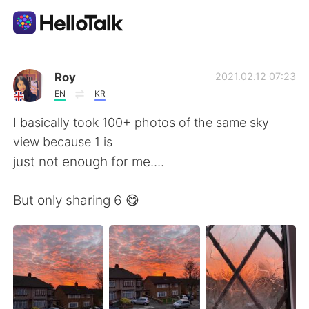
Sprachaustausch-App
Roy
2021.02.12 07:23
EN
KR
AI Grammar Checker
I basically took 100+ photos of the same sky
view because 1 is
Deutsch
just not enough for me....
But only sharing 6 😋
English
简体中文
繁體中文
Español
العربية
Français