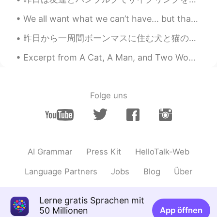
We all want what we can’t have... but that doesn’t make me want it any less. Live life with no re...
昨日から一周間ボーンマスに住む犬と猫の世話をしに、ロンドンに家族に会いに行く叔母の家に行っている。 ロックダウンのかげで電車がほとんど空っぽだったけど、「静かな席」の列車に座ったのにうるさいカ...
Excerpt from A Cat, A Man, and Two Women by Jun'ichirō Tanizaki. Before, Shinako had also dislik...
Folge uns
AI Grammar
Press Kit
HelloTalk-Web
Language Partners
Jobs
Blog
Über
Lerne gratis Sprachen mit
50 Millionen
App öffnen