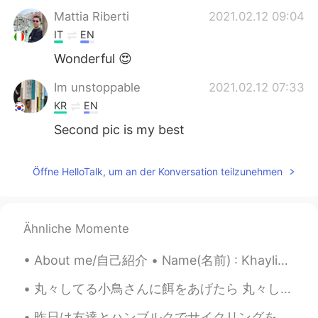
Mattia Riberti
2021.02.12 09:04
IT
EN
Wonderful 😍
Im unstoppable
2021.02.12 07:33
KR
EN
Second pic is my best
Öffne HelloTalk, um an der Konversation teilzunehmen
Ähnliche Momente
About me/自己紹介 • Name(名前) : Khaylin • Where are you from?(出身) : Indonesia 🇮🇩 • Height (背の高さ) : 15...
丸々してる小鳥さんに餌をあげたら 丸々してる猫が現れた。 おいっ！帰れ！このかわいい野郎！大好きだよ！ あれ。途中でなんか I gave some food to a plump litt...
昨日は友達とハンブルクでサイクリングをしました。良い天気でした。少し暖かったので、春の感じでした。😄 しかしレストランやお店全部閉まっています。ハンブルクで毎年11月からクリスマスマーケットがあ...