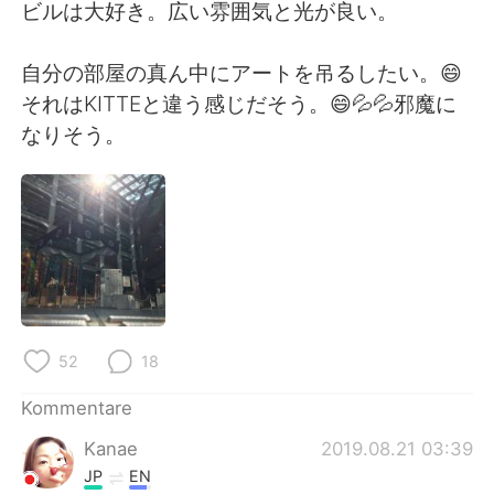
日本語
한국어
ビルは大好き。広い雰囲気と光が良い。
Русский
ไทย
自分の部屋の真ん中にアートを吊るしたい。😄
それはKITTEと違う感じだそう。😄💦💦邪魔に
Indonesia
Italiano
なりそう。
Türkçe
Tiếng Việt
Português
52
18
Kommentare
Kanae
2019.08.21 03:39
JP
EN