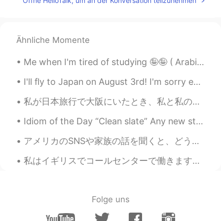
Öffne HelloTalk, um an der Konversation teilzunehmen
事に行っただけ！😄💦
ernest
2019.08.18 06:47
EN
JP
Ähnliche Momente
@kani
ワクワクする！笑笑😄かにさんや
Me when I'm tired of studying 🤪🤪 ( Arabic is so difficult ) 공부가 지겨울 때 나는 🤪🤪 ( 아랍어는 너무 어려워요) ...
る？😂KITTEに行った事がある？
I'll fly to Japan on August 3rd! I'm sorry excited. I'll arrive at Haneda Airport the next day at...
ernest
2019.08.18 06:39
EN
JP
私が日本旅行で大阪にいたとき、私と私の友人は大阪城公園でとても親切な日本人男性と出会いました。彼は私たちに折り紙を教え、そしてたくさんのお土産をくれました。彼がとても素敵だったことに私はとても驚...
@Kumi
Great to know! Thanks! 伝うは使
Idiom of the Day “Clean slate” Any new start to your life is a “clean slate.” If you are start...
ったことがない。😄ありがとう！
アメリカのSNSや家族の話を聞くと、どうしても日本の対策は怠けてるかと思ってた。。それに、オリンピックの延期が決まってから、すぐその態度が変わった気がする。現に関東で外出自粛が妖精された。オリン...
ernest
2019.08.18 06:32
EN
JP
私はイギリスでコールセンターで働きます。 ある日、英語をあまり聞き取れないお客さんに電話かけされました。日本人だと気づきました。それで、日本語で説明して、手伝いました。お客さんはめっちゃ嬉しかっ...
@Miko
おはよー😄Miko😌素敵だ。この辺
美味しいつけ麺屋と秋田地鶏があるよ！😊
✨✨Mikoのモーメンツを楽しむ。
Folge uns
Miko
2019.08.17 21:39