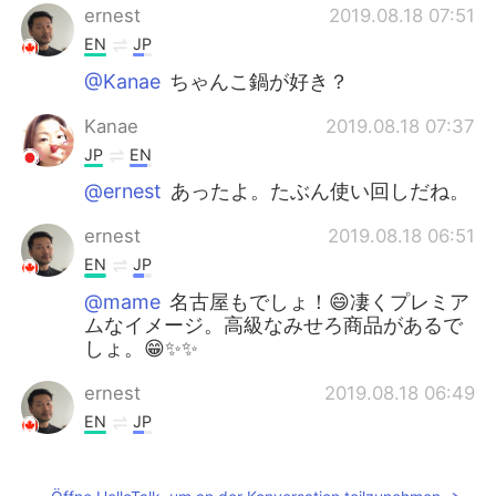
ernest
2019.08.18 07:51
EN
JP
@Kanae
ちゃんこ鍋が好き？
Kanae
2019.08.18 07:37
JP
EN
@ernest
あったよ。たぶん使い回しだね。
ernest
2019.08.18 06:51
EN
JP
@mame
名古屋もでしょ！😄凄くプレミア
ムなイメージ。高級なみせろ商品があるで
しょ。😁✨✨
ernest
2019.08.18 06:49
EN
JP
@Kanae
あったの？！そのディスプレイは
あった？😃見えなかった。写真を撮って仕