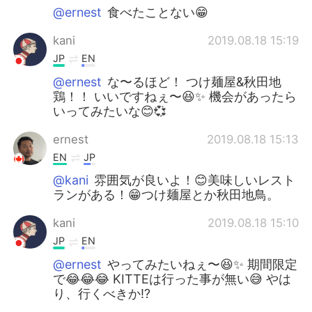
@ernest
食べたことない😁
kani
2019.08.18 15:19
JP
EN
@ernest
な〜るほど！ つけ麺屋&秋田地
鶏！！ いいですねぇ〜😆✨ 機会があったら
いってみたいな😊💞
ernest
2019.08.18 15:13
EN
JP
@kani
雰囲気が良いよ！😊美味しいレスト
ランがある！😁つけ麺屋とか秋田地鳥。
kani
2019.08.18 15:10
JP
EN
@ernest
やってみたいねぇ〜😆✨ 期間限定
で😂😂😂 KITTEは行った事が無い😅 やは
り、行くべきか⁉️