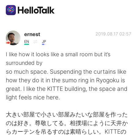
Sprachaustausch-App
ernest
2019.08.17 02:57
EN
JP
AI Grammar Checker
I like how it looks like a small room but it’s
surrounded by
Deutsch
so much space. Suspending the curtains like
how they do it in the sumo ring in Ryogoku is
great. I like the KITTE building, the space and
English
简体中文
light feels nice here.
繁體中文
Español
大きい部屋で小さい部屋みたいな部屋を作った
のは好き。尊敬してる。相撲場にように天井か
العربية
Français
らカーテンを吊るすのは素晴らしい。KITTEの