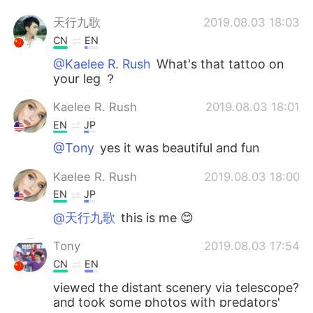
天行九歌
2019.08.03 18:03
CN
EN
@Kaelee R. Rush
What's that tattoo on
your leg ？
Kaelee R. Rush
2019.08.03 18:01
EN
JP
@Tony
yes it was beautiful and fun
Kaelee R. Rush
2019.08.03 18:00
EN
JP
@天行九歌
this is me 😊
Tony
2019.08.03 17:54
CN
EN
viewed the distant scenery via telescope?
and took some photos with predators'