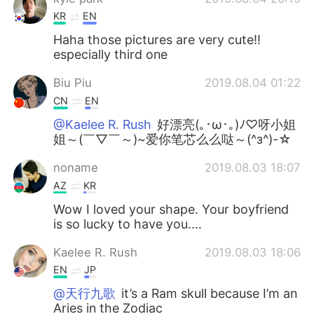
KR
EN
Haha those pictures are very cute!!
especially third one
Biu Piu
2019.08.04 01:22
CN
EN
@Kaelee R. Rush
好漂亮(｡･ω･｡)ﾉ♡呀小姐
姐～(￣▽￣～)~爱你笔芯么么哒～(^з^)-☆
noname
2019.08.03 18:07
AZ
KR
Wow I loved your shape. Your boyfriend
is so lucky to have you....
Kaelee R. Rush
2019.08.03 18:06
EN
JP
@天行九歌
it’s a Ram skull because I’m an
Aries in the Zodiac