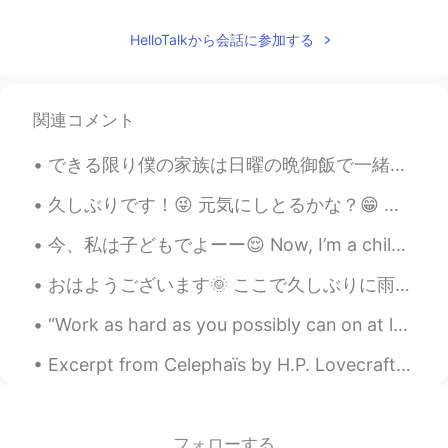
sculpture?
HelloTalkから会話に参加する
天行九歌
2019.08.03 17:42
CN
EN
This girl is really beautiful
関連コメント
Don Coreano
2019.08.03 17:42
できる限り僕の家族は日曜の晩御飯で一緒に食べています。😂😊 今回は日本料理。 食べてるところで、こういう会話になりました。 妹: ねーお兄ちゃんは日本語勉強してるね？日本人は食べる前に何か言...
KR
EN
Damn good life
久しぶりです！😜 元気にしとるかな？😁 最近まで新しいこと何もなさすぎて、人生つまらなくなったなと思うようになってきた😰みんながこんな期間もたまにあるんかな？なんか、働いて、帰って、ご飯食べて...
今、私は子どもでよーー😌 Now, I’m a child. この本を知っていますよね？ 😆 You know this book, right? 全部読みます🙇‍♂️ I’ll read ...
Gene
2019.08.03 17:39
KR
EN
おはようございます🌞 ここで久しぶりに雨が降りました。🌧 南カリフォルニアではめったに雨が降りません。😳 裏庭から虹が見えた 🌈 Good morning 🌞 It rained for th...
@Kaelee R. Rush
okay. Glad you were
“Work as hard as you possibly can on at least one thing and see what happens." Jordan Peterson -...
safe :-)
Excerpt from Celephaïs by H.P. Lovecraft. In time he grew so impatient of the bleak intervals o...
Sophia
2019.08.03 17:39
CN
EN
好喜欢你化妆的风格！
フォローする