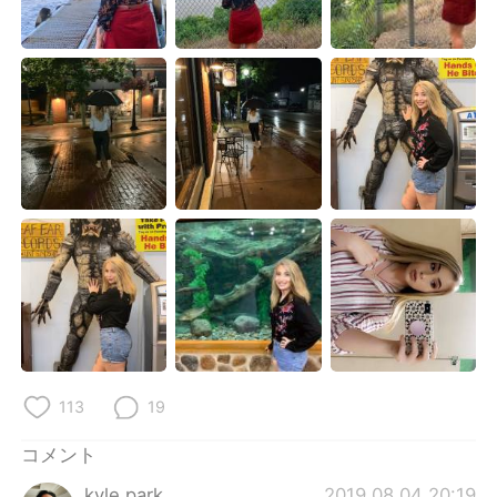
Deutsch
한국어
Русский
ไทย
Indonesia
Italiano
Türkçe
Tiếng Việt
Português
113
19
コメント
kyle park
2019.08.04 20:19