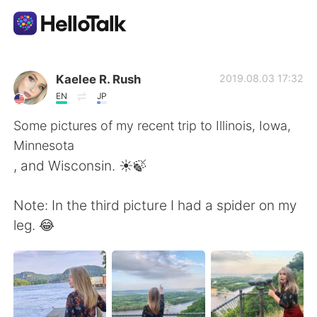
語学交換アプリ
Kaelee R. Rush
2019.08.03 17:32
EN
JP
AI Grammar Checker
Some pictures of my recent trip to Illinois, Iowa,
Minnesota
日本語
, and Wisconsin. ☀️🍃
Note: In the third picture I had a spider on my
English
简体中文
leg. 😂
繁體中文
Español
العربية
Français