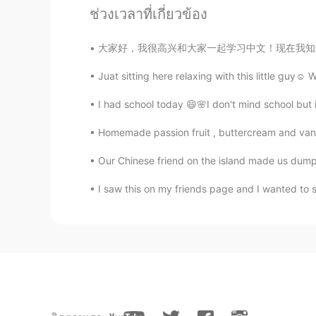
ช่วงเวลาที่เกี่ยวข้อง
小滦子
CN
EN
大家好，我很高兴和大家一起学习中文！现在我知道怎么说时间，几月几号，生日，生日快乐，一
@王衍Ray
嗯
Juat sitting here relaxing with this little guy☺
小滦子
I had school today 😄🌸I don't mind school but 
CN
EN
Homemade passion fruit , buttercream and vanilla
@回锅肉好好吃Zeck
可是你用的很
Our Chinese friend on the island made us dumpl
王衍Ray
I saw this on my friends page and I wanted to sh
CN
EN
@小滦子
他的意思是他才刚回复完评
Sherry
CN
EN
I don't know .Can you speak Chin