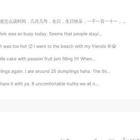
2021.07.22 13:43
千一百一十一，几点！七夕节快乐！ Here are some beautiful paintings. E...
 Work was so busy today. Seems that people stayi...
2021.07.22 13:42
it was too hot 🥵 I went to the beach with my friends 🌸😂
 cake with passion fruit jam filling !!!! When...
好还用来这里吗？
ings again. I ate around 25 dumplings haha. The thi...
2021.07.22 13:42
are it with ya. 8 uncomfortable truths we all n...
论 又有人评论他回复不过来 他就等会儿再回复
2021.07.22 13:42
ese?