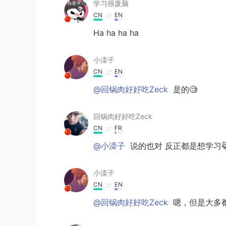
学习很废脑
CN
EN
Ha ha ha ha
小滦子
CN
EN
@回锅肉好好吃Zeck
是的🧐
回锅肉好好吃Zeck
CN
FR
@小滦子
说的也对 反正都是想学习😹
小滦子
CN
EN
@回锅肉好好吃Zeck
嗯，但是大多都