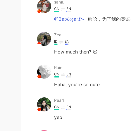
sana.
CN
EN
@Bꫀꪫꪉૡꫀ ࿐
哈哈，为了我的英语
Zea
ID
EN
How much then? 😆
Rain
CN
EN
Haha, you're so cute.
Pearl
CN
EN
yep