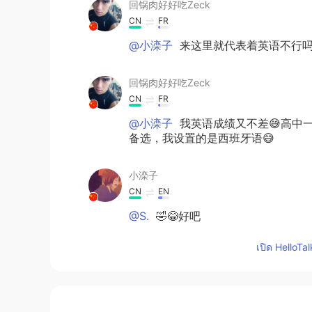
回锅肉好好吃Zeck
CN
FR
@小滦子
来这里就代表着英语不行吗
回锅肉好好吃Zeck
CN
FR
@小滦子
我英语成绩又不差😅高中
备选，我设置的是西班牙语😅
小滦子
CN
EN
@S.
🤣😂好吧
เปิด HelloTa
S.
CN
EN
@小滦子
意思是：熬夜是不健康的，但