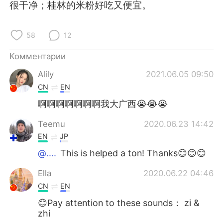
Deutsch
日本語
很干净；桂林的米粉好吃又便宜。
한국어
ไทย
58
12
Indonesia
Italiano
Комментарии
Alily
2021.06.05 09:50
Türkçe
Tiếng Việt
CN
EN
Português
啊啊啊啊啊啊啊我大广西😭😭😭
Teemu
2020.06.23 14:42
EN
JP
@....
This is helped a ton! Thanks😊😊😊
Ella
2020.06.22 04:46
CN
EN
😊Pay attention to these sounds： zi &
zhi