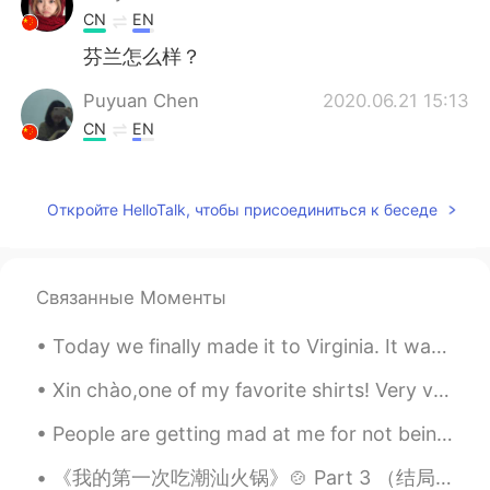
CN
EN
芬兰怎么样？
Puyuan Chen
2020.06.21 15:13
CN
EN
有名的、自治区、风景、穿过，这几个词语
发音比较不标准，加油:)
Откройте HelloTalk, чтобы присоединиться к беседе
leo yi
2020.06.21 15:13
CN
EN
Zi zhi Qu (not ji zi qu)自治区 fong
Связанные Моменты
jin（wrong speak）风景 Pian Yi（not Pian
ni）便宜
Today we finally made it to Virginia. It was a long car trip, almost 12 hours (522 miles). On our...
....
2020.06.21 15:12
Xin chào,one of my favorite shirts! Very vibrant! I also really like the geography of Vietnam. I ...
CN
EN
People are getting mad at me for not being able to reply quickly, please understand I now have al...
有（yǒu）名，城（chéng）市，自（zì）治
区，风（fēng）景，穿（chuān）过，漓
《我的第一次吃潮汕火锅》🍲 Part 3 （结局） -如果没看1 和2， 可以先去看然后再回来看这部分 刚刚下车看到一个大商场。（手机现在只有2%）我就跟着她的指示进去，上四楼，的确看到有个红...