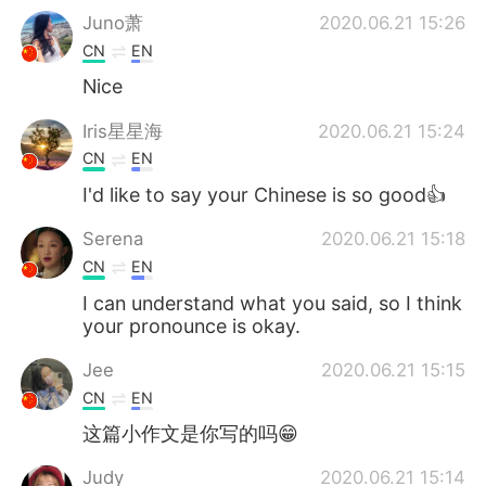
Juno萧
2020.06.21 15:26
CN
EN
Nice
Iris星星海
2020.06.21 15:24
CN
EN
I'd like to say your Chinese is so good👍
Serena
2020.06.21 15:18
CN
EN
I can understand what you said, so I think
your pronounce is okay.
Jee
2020.06.21 15:15
CN
EN
这篇小作文是你写的吗😁
Judy
2020.06.21 15:14