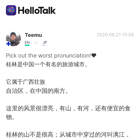
Приложение для Языкового Обмена
Teemu
2020.06.21 15:05
EN
JP
AI Grammar Checker
Pick out the worst pronunciation!❤️
桂林是中国一个有名的旅游城市。
Русский
它属于广西壮族
自治区，在中国的南方。
English
简体中文
这里的风景很漂亮，有山，有河，还有便宜的食
繁體中文
Español
物。
العربية
Français
桂林的山不是很高；从城市中穿过的河叫漓江，