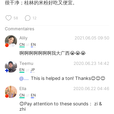
日本語
한국어
很干净；桂林的米粉好吃又便宜。
Русский
ไทย
58
12
Indonesia
Italiano
Commentaires
Alily
2021.06.05 09:50
Türkçe
Tiếng Việt
CN
EN
Português
啊啊啊啊啊啊啊我大广西😭😭😭
Teemu
2020.06.23 14:42
EN
JP
@....
This is helped a ton! Thanks😊😊😊
Ella
2020.06.22 04:46
CN
EN
😊Pay attention to these sounds： zi &
zhi