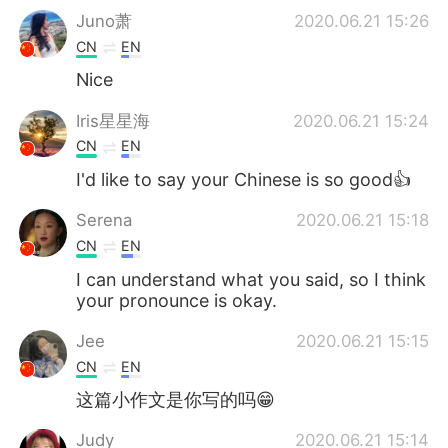
Juno萧
2020.06.21 15:26
CN
EN
Nice
Iris星星海
2020.06.21 15:24
CN
EN
I'd like to say your Chinese is so good👍
Serena
2020.06.21 15:18
CN
EN
I can understand what you said, so I think
your pronounce is okay.
Jee
2020.06.21 15:15
CN
EN
这篇小作文是你写的吗😁
Judy
2020.06.21 15:14