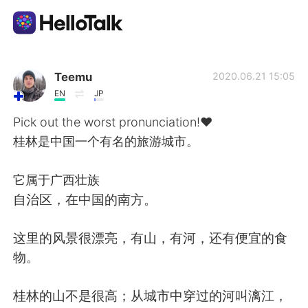
Appli d'échange linguistique
Teemu
2020.06.21 15:05
EN
JP
AI Grammar Checker
Pick out the worst pronunciation!❤️
桂林是中国一个有名的旅游城市。
Français
它属于广西壮族
自治区，在中国的南方。
English
简体中文
这里的风景很漂亮，有山，有河，还有便宜的食
繁體中文
Español
物。
العربية
Deutsch
桂林的山不是很高；从城市中穿过的河叫漓江，