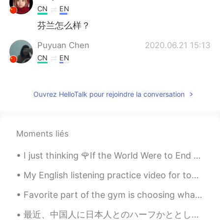
CN
EN
芬兰怎么样？
Puyuan Chen
2020.06.21 15:13
CN
EN
有名的、自治区、风景、穿过，这几个词语
发音比较不标准，加油:)
Ouvrez HelloTalk pour rejoindre la conversation
leo yi
2020.06.21 15:13
CN
EN
Zi zhi Qu (not ji zi qu)自治区 fong
Moments liés
jin（wrong speak）风景 Pian Yi（not Pian
ni）便宜
I just thinking 🌹If the World Were to End Tomorrow, What Would You Do Today?🌹 about me ..I actua...
....
2020.06.21 15:12
My English listening practice video for today is a story about the time I found a young woman pas...
CN
EN
Favorite part of the gym is choosing what to wear 👟👚🏋🏻‍♀️🧘🏻‍♂️🥊 What’s your favorite athletic br...
有（yǒu）名，城（chéng）市，自（zì）治
区，风（fēng）景，穿（chuān）过，漓
最近、中国人に日本人とのハーフかととして勘違いされてる😂 数日前、中国語の先生に親は日本人ですか？と聞かれたんや笑 日本人っぽい名前か？、日本語の訛りがちょっとあるか？、漢字読めるからか？よくわ...