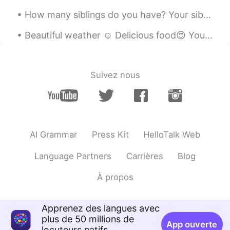
（lí）江
How many siblings do you have? Your siblings are your brothers and sisters. If someone asks yo...
Liu haha
2020.06.21 15:11
Beautiful weather ☺ Delicious food😍 You are all invited to my cook out😁😌 BYOB...Have you h...
CN
EN
是的没错👍👍
Suivez nous
AI Grammar
Press Kit
HelloTalk Web
Language Partners
Carrières
Blog
À propos
Apprenez des langues avec
plus de 50 millions de
App ouverte
locuteurs natifs