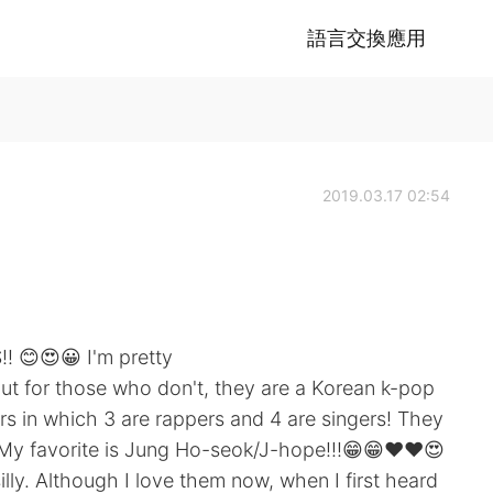
語言交換應用
2019.03.17 02:54
! 😊😍😀 I'm pretty
t for those who don't, they are a Korean k-pop
s in which 3 are rappers and 4 are singers! They
. My favorite is Jung Ho-seok/J-hope!!!😁😁❤❤😍
illy. Although I love them now, when I first heard