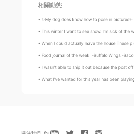
相關動態
@Ella_
😁😁😁
✨My dog does know how to pose in pictures✨ I r
미셸
This winter I want to see snow. I'm sick of the
EN
KR
@Talha
true, I like them all!! ❤
When I could actually leave the house These pi
Food journal of the week: -Buffalo Wings -Bac
Talha
UR
CN
I wasn’t able to ship it out because the post offi
@미셸
none of their mv are boring
What I’ve wanted for this year has been playin
Ella_
EN
KR
Armyy!!!!❤
99
關注我們
JP
KR