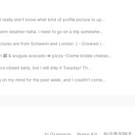
eally don’t know what kind of profile picture to up...
2019.03.18 16:26
 warm weather haha. I need to go on a trip somewhe...
ctures are from Schwerin and London :) - Crooked (...
on 🥓 & arugula avocado 🥑 pizza -Creme brûlée cheese...
2019.03.18 14:59
ce closed early, but I will ship it Tuesday! Th...
 I believe
g on my mind for the past week, and I couldn’t come...
2019.03.18 13:43
2019.03.18 11:24
外語學習聊天
AI Grammar
Press Kit