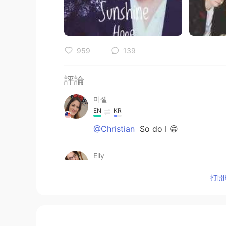
959
139
評論
미셸
EN
KR
@Christian
So do I 😁
Elly
EN
KR
打開H
@미셸
it is super expensive. I'm j
미셸
EN
KR