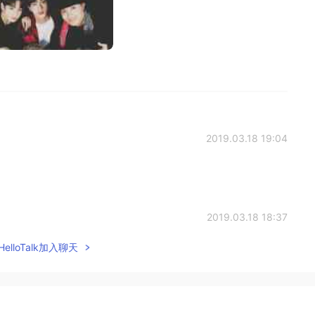
2019.03.18 19:04
2019.03.18 18:37
elloTalk加入聊天
ust thankful I get to see my boys!
2019.03.18 16:26