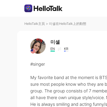
HelloTalk主頁
>
미셸在HelloTalk上的動態
미셸
EN
KR
#singer
My favorite band at the moment is BTS!
sure most people know who they are bu
group. The group consists of 7 member
all have there own unique style/voice
He is always smiling and acting funny/s