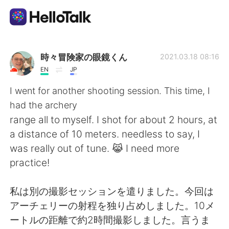
Language Exchange App
時々冒険家の眼鏡くん
2021.03.18 08:16
EN
JP
AI Grammar Checker
I went for another shooting session. This time, I
had the archery
English
range all to myself. I shot for about 2 hours, at
a distance of 10 meters. needless to say, I
was really out of tune. 😹 I need more
简体中文
繁體中文
practice!
Español
العربية
私は別の撮影セッションを遣りました。今回は
アーチェリーの射程を独り占めしました。10メ
Français
Deutsch
ートルの距離で約2時間撮影しました。言うま