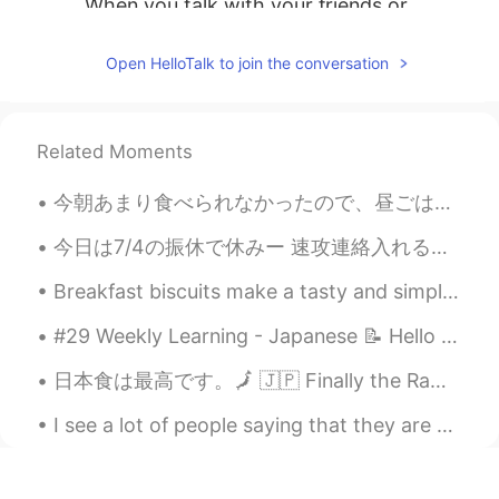
When you talk with your friends or
familiar people, it's alright. When you
want to or have to be polite, I
Open HelloTalk to join the conversation
recommend "私" or "僕". "私" is so polite,
it's safer👍
時々冒険家の眼鏡くん
2021.03.18 09:05
Related Moments
EN
JP
今朝あまり食べられなかったので、昼ごはんをちゃんと食べようと思って出かけました。今日ライスとチキンをたべたかったです。😄 🚴自転車に乗ってたら、途中でライスと唐揚げのレストランを見かけたので、...
@Hiroaki
ahh, thank you for that!!
Hahaha 😹 I don't really use 俺 much,
今日は7/4の振休で休みー 速攻連絡入れるよねーー ってなことで久しぶりに おベスとインパーソンミーティング💕 一緒にお散歩して、カフェミーティング☕️ 健康かつ有効的な時間の使い方 でもガッ...
but.. if it's about myself, it's okay, right?
😹
Breakfast biscuits make a tasty and simple start for a weekend. Sometimes you want something tast...
Hope
2021.03.18 08:46
#29 Weekly Learning - Japanese 📝 Hello friends 😄, Welcome to my weekly learning of 🇰🇷🇯🇵🇷🇺 ❓ Qu...
CN
KR
日本食は最高です。🗾 🇯🇵 Finally the Ramen house is open!! 🤤😋 Shinya Ramen is my fav ❤️ Mochi is delicious ...
撮影？
I see a lot of people saying that they are afraid to travel to US because of shootings and racism...
Hiroaki
2021.03.18 08:36
JP
EN