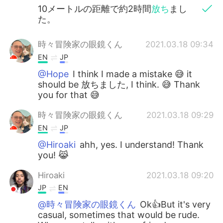
10メートルの距離で約2時間
放ち
まし
た。
時々冒険家の眼鏡くん
2021.03.18 09:34
EN
JP
@Hope
I think I made a mistake 😅 it
should be 放ちました, I think. 😅 Thank
you for that 😅
時々冒険家の眼鏡くん
2021.03.18 09:29
EN
JP
@Hiroaki
ahh, yes. I understand! Thank
you! 😹
Hiroaki
2021.03.18 09:20
JP
EN
@時々冒険家の眼鏡くん
Ok👍But it's very
casual, sometimes that would be rude.