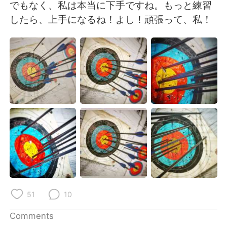
日本語
한국어
でもなく、私は本当に下手ですね。もっと練習
したら、上手になるね！よし！頑張って、私！
Русский
ไทย
Indonesia
Italiano
Türkçe
Tiếng Việt
Português
51
10
Comments