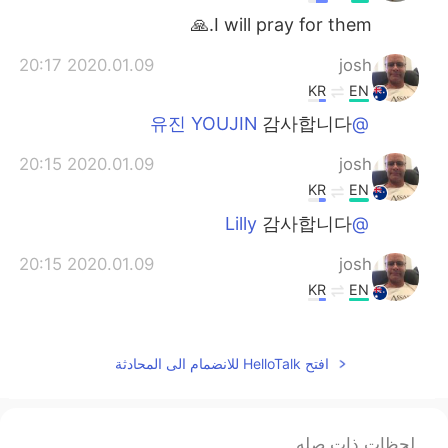
I will pray for them.🙏
2020.01.09 20:17
josh
KR
EN
감사합니다
@유진 YOUJIN
2020.01.09 20:15
josh
KR
EN
감사합니다
@Lilly
2020.01.09 20:15
josh
KR
EN
감사합니다
@Youwom
2020.01.09 19:59
josh
افتح HelloTalk للانضمام الى المحادثة
KR
EN
감사합니다
@Jiin
لحظات ذات صله