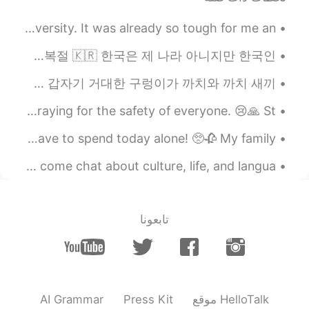
2020.01.09 14:50
유진 YOUJIN
I passed 🙏 I was told by my teachers I would fail university. It was already so tough for me an...
EN
KR
더 많은 비가 내리길 바랍니다🙏🏻
오늘은 광복절! 1945년8월15일에 한국은 일본으로부터 광복된 것을 기념하고 1948년8월15일 대한민국 정부수립을 경축하는 날 광복절 🇰🇷 한국은 제 나라 아니지만 한국인...
2020.01.09 14:14
Lilly
옛날 옛적 어느 마을에 똑똑하고 마음씨 착한 선비가 살고 있었어요. 선비는 과거 시험을 보기 위해 서울로 올라가는 길이었어요. 그런데 갑자기 거대한 구렁이가 까치와 까치 새끼...
EN
KR
Woke up to see many posts about an earthquake in Japan. Praying for the safety of everyone. 😢🙏 St...
정말 너무 마음이 아파요.😞 호주를 위해 기
도할게요 🙏🏻
Happy Valentine’s Day! ❤️🥰 My partner is in Japan so I have to spend today alone! 🥺🥀 My family ...
2020.01.09 13:51
Youwom
STUDYING ENGLISH CHINESE KOREAN If you are serious come chat about culture, life, and langua...
EN
KR
연기
가
좀 개었
어
요
تابعونا
.
연기
도
좀 개었
구
요
다음
이
틀
동안
날씨가 더워지고 바람이
불
것이에
요
내일
이
랑
매일 모레는
날씨가 더워지고
AI Grammar
Press Kit
موقع HelloTalk
.
바람이 불
거예
요