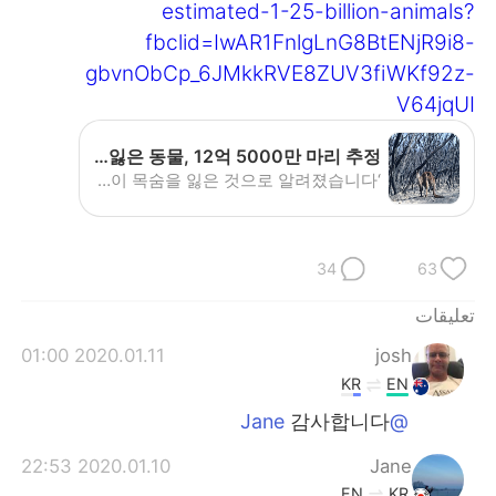
estimated-1-25-billion-animals?
fbclid=IwAR1FnlgLnG8BtENjR9i8-
gbvnObCp_6JMkkRVE8ZUV3fiWKf92z-
V64jqUI
SBS Language | 호주 산불로 목숨 잃은 동물, 12억 5000만 마리 추정
‘세계자연기금(World Wide Fund for Nature)’에 따르면 끔찍한 올해 호주 산불 시즌에 12억 5000만 마리의 동물이 목숨을 잃은 것으로 알려졌습니다.
34
63
تعليقات
2020.01.11 01:00
josh
KR
EN
감사합니다
@Jane
2020.01.10 22:53
Jane
EN
KR